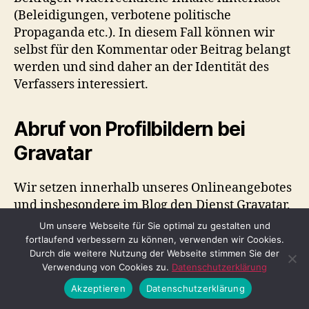
(Beleidigungen, verbotene politische
Propaganda etc.). In diesem Fall können wir
selbst für den Kommentar oder Beitrag belangt
werden und sind daher an der Identität des
Verfassers interessiert.
Abruf von Profilbildern bei
Gravatar
Wir setzen innerhalb unseres Onlineangebotes
und insbesondere im Blog den Dienst Gravatar,
der Automattic, Inc. 132 Hawthorne Street San
Um unsere Webseite für Sie optimal zu gestalten und
Francisco, CA 94107, USA, ein. Gravatar ist ein
fortlaufend verbessern zu können, verwenden wir Cookies.
Durch die weitere Nutzung der Webseite stimmen Sie der
Dienst, bei dem sich Nutzer anmelden und
Verwendung von Cookies zu.
Datenschutzerklärung
Profilbilder und ihre E-Mailadressen
Akzeptieren
Datenschutzerklärung
hinterlegen können. Wenn Nutzer mit der
jeweiligen E-Mailadresse auf anderen