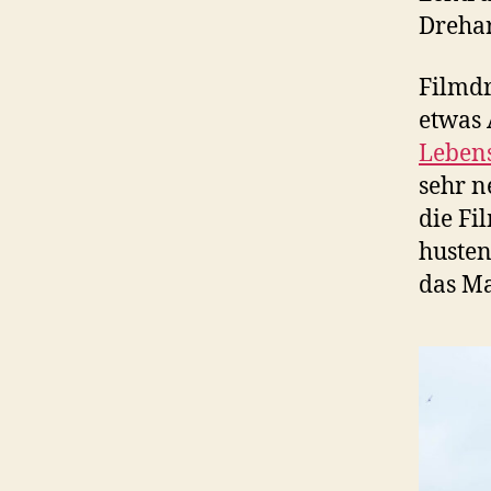
Drehar
Filmdr
etwas 
Leben
sehr n
die Fi
husten
das Ma