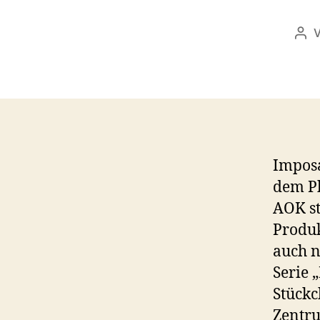
Bei
Imposa
dem Ph
AOK st
Produk
auch n
Serie 
Stückc
Zentru