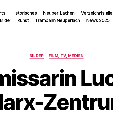
nts
Historisches
Neuper-Lachen
Verzeichnis alle
Bilder
Kunst
Trambahn Neuperlach
News 2025
Kategorien
BILDER
FILM, TV, MEDIEN
issarin Luc
arx-Zentr