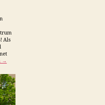
on
ntrum
! Als
l
net
n →