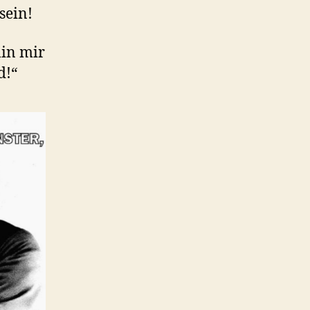
sein!
lin mir
d!“