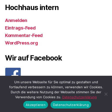
Hochhaus intern
Anmelden
Eintrags-Feed
Kommentar-Feed
WordPress.org
Wir auf Facebook
Um unsere Webseite für Sie optimal zu gestalten und
fortlaufend verbessern zu können, verwenden wir Cookies.
Durch die weitere Nutzung der Webseite stimmen Sie der
Verwendung von Cookies zu.
Datenschutzerklärung
© 2026
Neuperlach.org
Nach oben
↑
Akzeptieren
Datenschutzerklärung