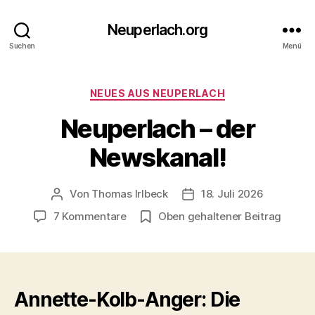
Neuperlach.org
Suchen
Menü
Kategorien
NEUES AUS NEUPERLACH
Neuperlach – der
Newskanal!
Von
Thomas Irlbeck
18. Juli 2026
Beitragsautor
Veröffentlichungsdatum
zu
7 Kommentare
Oben gehaltener Beitrag
Neuperlach
–
der
Newskanal!
Annette-Kolb-Anger: Die