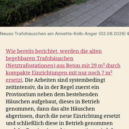
Neues Trafohäuschen am Annette-Kolb-Anger (02.08.2026) 
Wie bereits berichtet, werden die alten
begehbaren Trafohäuschen
(Netztrafostationen) aus Beton mit 29 m² durch
kompakte Einrichtungen mit nur noch 7 m²
ersetzt
. Die Arbeiten sind systembedingt
zeitintensiv, da in der Regel zuerst ein
Provisorium neben dem bestehenden
Häuschen aufgebaut, dieses in Betrieb
genommen, dann das alte Häuschen
abgerissen, durch die neue Einrichtung ersetzt
und schließlich diese in Betrieb genommen