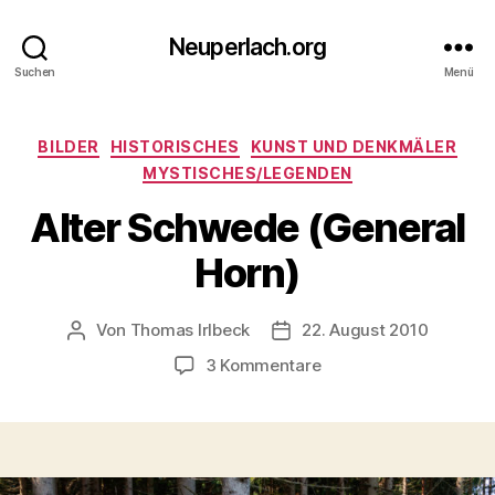
Neuperlach.org
Suchen
Menü
Kategorien
BILDER
HISTORISCHES
KUNST UND DENKMÄLER
MYSTISCHES/LEGENDEN
Alter Schwede (General
Horn)
Von
Thomas Irlbeck
22. August 2010
Beitragsautor
Veröffentlichungsdatum
zu
3 Kommentare
Alter
Schwede
(General
Horn)