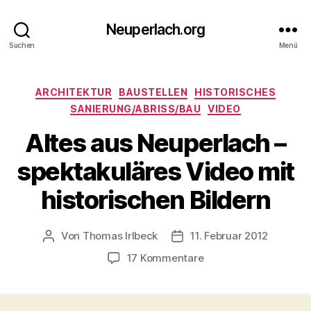
Neuperlach.org
Suchen
Menü
Kategorien
ARCHITEKTUR
BAUSTELLEN
HISTORISCHES
SANIERUNG/ABRISS/BAU
VIDEO
Altes aus Neuperlach –
spektakuläres Video mit
historischen Bildern
Von
Thomas Irlbeck
11. Februar 2012
Beitragsautor
Veröffentlichungsdatum
zu
17 Kommentare
Altes
aus
Neuperlach