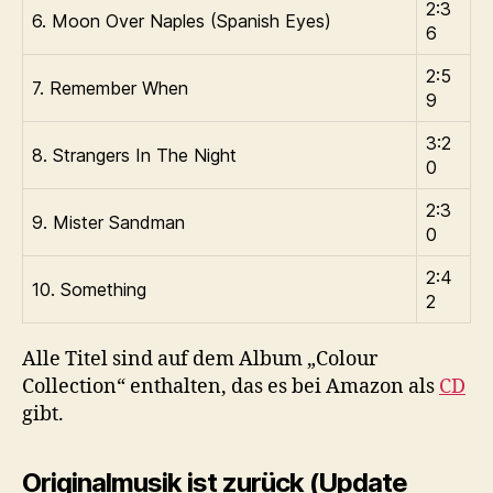
2:3
6. Moon Over Naples (Spanish Eyes)
6
2:5
7. Remember When
9
3:2
8. Strangers In The Night
0
2:3
9. Mister Sandman
0
2:4
10. Something
2
Alle Titel sind auf dem Album „Colour
Collection“ enthalten, das es bei Amazon als
CD
gibt.
Originalmusik ist zurück (Update