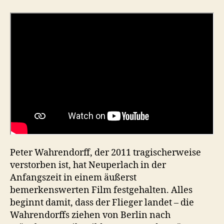
–
spektakuläres
Video
mit
historischen
Bildern
Peter Wahrendorff, der 2011 tragischerweise
verstorben ist, hat Neuperlach in der
Anfangszeit in einem äußerst
bemerkenswerten Film festgehalten. Alles
beginnt damit, dass der Flieger landet – die
Wahrendorffs ziehen von Berlin nach