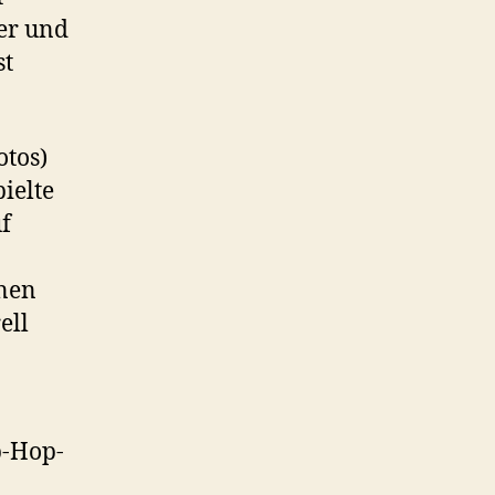
der und
st
otos)
pielte
f
nnen
ell
p-Hop-