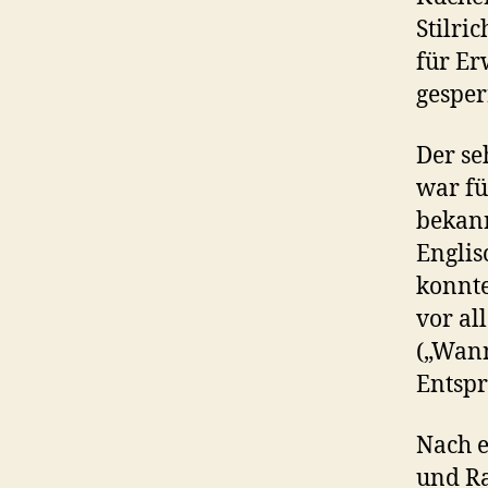
Stilri
für Er
gesper
Der se
war fü
bekann
Englis
konnte
vor al
(„Wann
Entspr
Nach e
und Ra