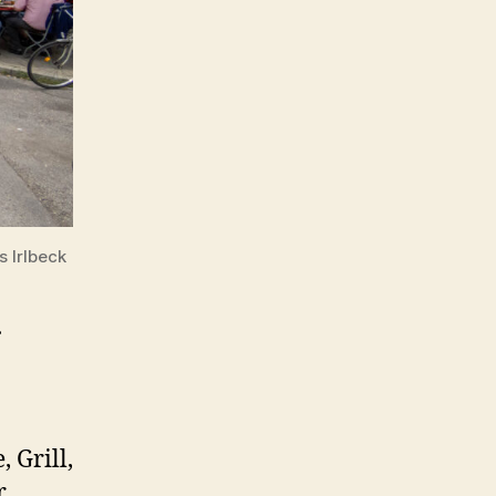
 Irlbeck
.
 Grill,
r