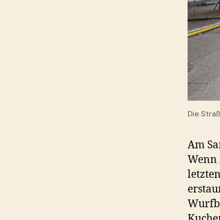
Die Stra
Am Sam
Wenn 
letzte
erstau
Wurfbu
Kuchen