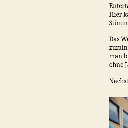
Entert
Hier k
Stimm
Das We
zumind
man bi
ohne J
Nächst