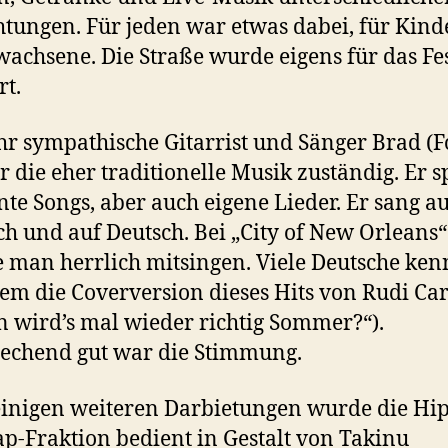
chtungen. Für jeden war etwas dabei, für Kin
wachsene. Die Straße wurde eigens für das Fe
rt.
hr sympathische Gitarrist und Sänger Brad (F
r die eher traditionelle Musik zuständig. Er s
te Songs, aber auch eigene Lieder. Er sang au
ch und auf Deutsch. Bei „City of New Orleans“
 man herrlich mitsingen. Viele Deutsche ke
lem die Coverversion dieses Hits von Rudi Car
 wird’s mal wieder richtig Sommer?“).
echend gut war die Stimmung.
inigen weiteren Darbietungen wurde die Hi
p-Fraktion bedient in Gestalt von Takinu