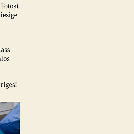
Fotos).
iesige
dass
los
riges!