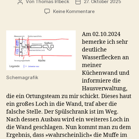
Von
Thomas Irlbeck
27. Oktober 2025
Beitragsautor
Veröffentlichungsdatum
zu
Keine Kommentare
Wenn
das
Wasser
Am 02.10.2024
einen
bemerke ich sehr
Schaden
deutliche
macht
Wasserflecken an
meiner
Küchenwand und
Schemagrafik
informiere die
Hausverwaltung,
die ein Ortungsteam zu mir schickt. Dieses haut
ein großes Loch in die Wand, traf aber die
falsche Stelle. Der Spülschrank ist im Weg.
Nach dessen Ausbau wird ein weiteres Loch in
die Wand geschlagen. Nun kommt man zu dem
Ergebnis, dass »wahrscheinlich« die Muffe im