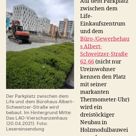
Auf dem Parkplatz
zwischen dem
Life-
Einkaufszentrum
und dem
Büro-/Gewerbehau
s Albert-
Schweitzer-Straße
62-66
(nicht nur
Ureinwohner
kennen den Platz
mit seiner
markanten
Der Parkplatz zwischen dem
Thermometer-Uhr)
Life und dem Bürohaus Albert-
wird ein
Schweitzer-Straße wird
bebaut. Im Hintergrund Mitte:
dreistöckiger
Das LAO-Vierschanzenhaus
Neubau in
(20.04.2021). Foto:
Lesereinsendung
Holzmodulbauwei