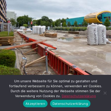
Um unsere Webseite für Sie optimal zu gestalten und
fortlaufend verbessern zu können, verwenden wir Cookies.
Die Baustelle ist ein ehemaliger Parkplatz (05.07.2021) © Th
Durch die weitere Nutzung der Webseite stimmen Sie der
Verwendung von Cookies zu.
Datenschutzerklärung
Kranaufbau (09.08.2021)
Akzeptieren
Datenschutzerklärung