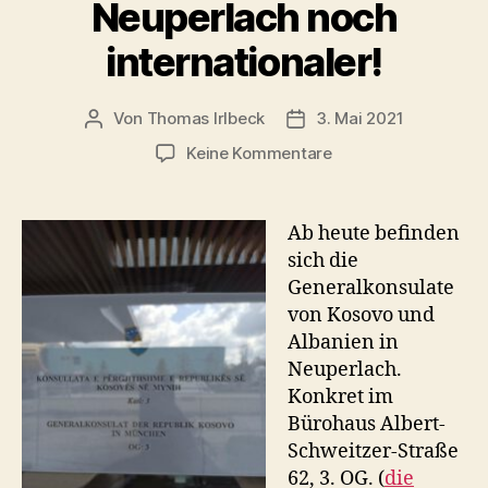
Neuperlach noch
internationaler!
Von
Thomas Irlbeck
3. Mai 2021
Beitragsautor
Veröffentlichungsdatum
zu
Keine Kommentare
Neuperlach
noch
internationaler!
Ab heute befinden
sich die
Generalkonsulate
von Kosovo und
Albanien in
Neuperlach.
Konkret im
Bürohaus Albert-
Schweitzer-Straße
62, 3. OG. (
die