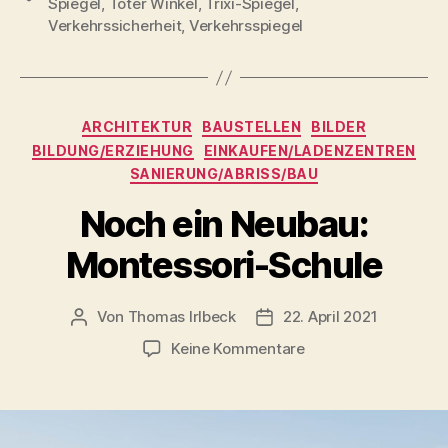
Spiegel
,
Toter Winkel
,
Trixi-Spiegel
,
Verkehrssicherheit
,
Verkehrsspiegel
Kategorien
ARCHITEKTUR
BAUSTELLEN
BILDER
BILDUNG/ERZIEHUNG
EINKAUFEN/LADENZENTREN
SANIERUNG/ABRISS/BAU
Noch ein Neubau:
Montessori-Schule
Von
Thomas Irlbeck
22. April 2021
Beitragsautor
Veröffentlichungsdatum
zu
Keine Kommentare
Noch
ein
Neubau:
Montessori-