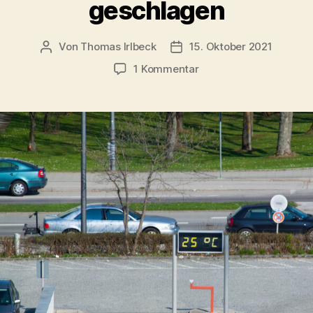
geschlagen
Von
Thomas Irlbeck
15. Oktober 2021
Beitragsautor
Veröffentlichungsdatum
zu
1 Kommentar
Ausgetickt:
Unserer
Thermometer-
Uhr
hat
wohl
die
letzte
Stunde
geschlagen