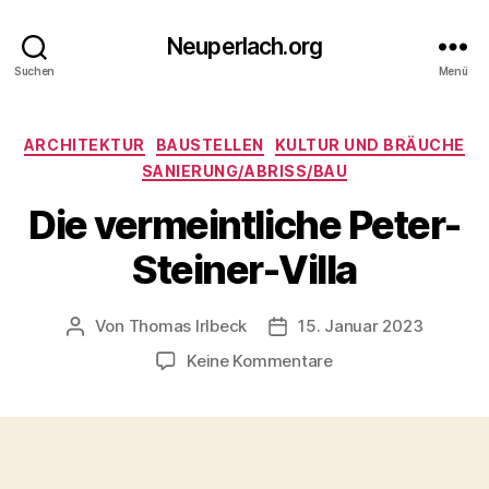
Neuperlach.org
Suchen
Menü
Kategorien
ARCHITEKTUR
BAUSTELLEN
KULTUR UND BRÄUCHE
SANIERUNG/ABRISS/BAU
Die vermeintliche Peter-
Steiner-Villa
Von
Thomas Irlbeck
15. Januar 2023
Beitragsautor
Veröffentlichungsdatum
zu
Keine Kommentare
Die
vermeintliche
Peter-
Steiner-
Villa