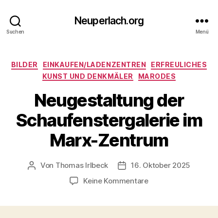
Neuperlach.org
Suchen
Menü
Kategorien
BILDER
EINKAUFEN/LADENZENTREN
ERFREULICHES
KUNST UND DENKMÄLER
MARODES
Neugestaltung der
Schaufenstergalerie im
Marx-Zentrum
Von
Thomas Irlbeck
16. Oktober 2025
Beitragsautor
Veröffentlichungsdatum
zu
Keine Kommentare
Neugestaltung
der
Schaufenstergaleri