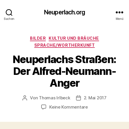
Neuperlach.org
Suchen
Menü
Kategorien
BILDER
KULTUR UND BRÄUCHE
SPRACHE/WORTHERKUNFT
Neuperlachs Straßen:
Der Alfred-Neumann-
Anger
Von
Thomas Irlbeck
2. Mai 2017
Beitragsautor
Veröffentlichungsdatum
zu
Keine Kommentare
Neuperlachs
Straßen:
Der