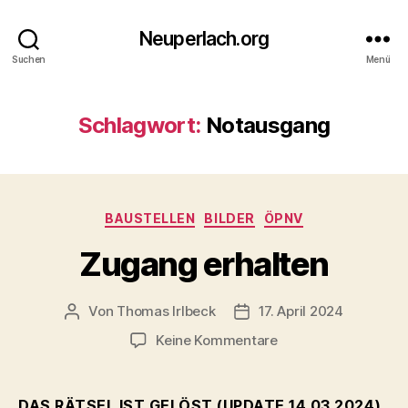
Neuperlach.org
Suchen
Menü
Schlagwort:
Notausgang
Kategorien
BAUSTELLEN
BILDER
ÖPNV
Zugang erhalten
Von
Thomas Irlbeck
17. April 2024
Beitragsautor
Veröffentlichungsdatum
zu
Keine Kommentare
Zugang
erhalten
DAS RÄTSEL IST GELÖST (UPDATE 14.03.2024)