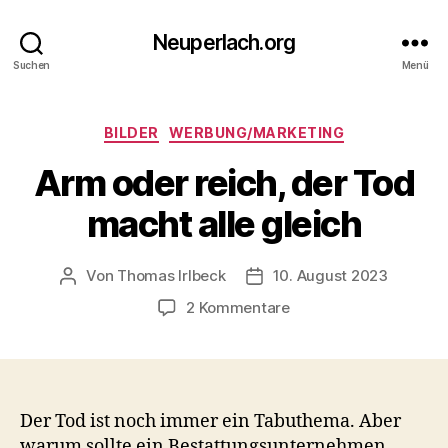
Neuperlach.org
Suchen
Menü
Kategorien
BILDER
WERBUNG/MARKETING
Arm oder reich, der Tod
macht alle gleich
Von
Thomas Irlbeck
10. August 2023
Beitragsautor
Veröffentlichungsdatum
zu
2 Kommentare
Arm
oder
reich,
der
Tod
Der Tod ist noch immer ein Tabuthema. Aber
macht
warum sollte ein Bestattungsunternehmen