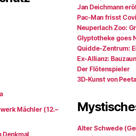
Jan Deichmann eröf
Pac-Man frisst Cov
Neuperlach Zoo: Gr
Glyptotheke goes 
Quidde-Zentrum: Ein 
Ex-Allianz: Bauzaun
Der Flötenspieler
3D-Kunst von Peet
a
Mystische
werk Mächler (12.–
Alter Schwede (Ge
n Denkmal