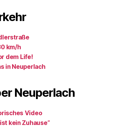
rkehr
dlerstraße
30 km/h
r dem Life!
ns in Neuperlach
ber Neuperlach
orisches Video
ist kein Zuhause“