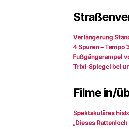
Straßenve
Verlängerung Stän
4 Spuren – Tempo 
Fußgängerampel vo
Trixi-Spiegel bei u
Filme in/ü
Spektakuläres hist
„Dieses Rattenloch 