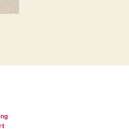
ung
rt