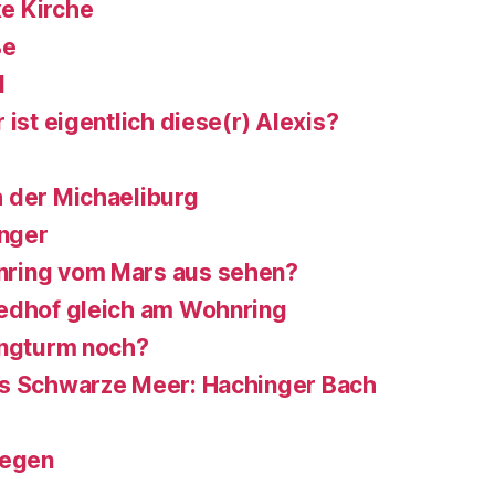
e Kirche
ße
d
 ist eigentlich diese(r) Alexis?
 der Michaeliburg
nger
ring vom Mars aus sehen?
iedhof gleich am Wohnring
ungturm noch?
ns Schwarze Meer: Hachinger Bach
legen