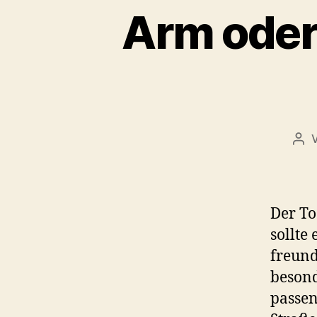
Arm oder 
Bei
Der To
sollte
freund
besond
passen