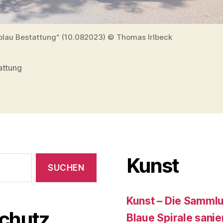
lau Bestattung“ (10.082023) © Thomas Irlbeck
attung
rter
Kunst
Kunst – Die Samml
chutz
Blaue Spirale sanie