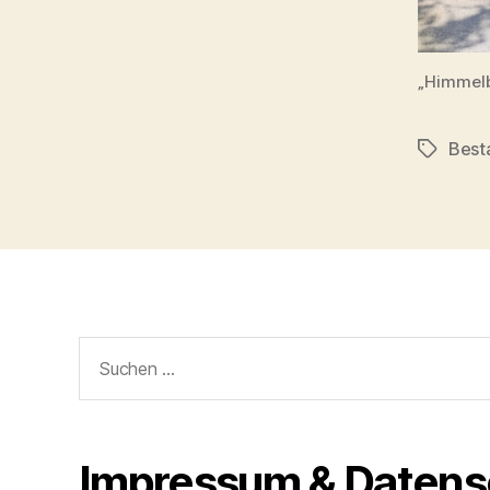
„Himmelb
Best
Schlagwö
Suchen
nach:
Impressum & Datens