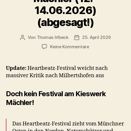
14.06.2026)
(abgesagt!)
Von
Thomas Irlbeck
25. April 2026
Beitragsautor
Veröffentlichungsdatum
zu
Keine Kommentare
Heartbeatz
Charity-
Open-
Update:
Heartbeatz-Festival weicht nach
Air
massiver Kritik nach Milbertshofen aus
am
Kieswerk
Mächler
Doch kein Festival am Kieswerk
(12.–
Mächler!
14.06.2026)
(abgesagt!)
Das Heartbeatz-Festival zieht vom Münchner