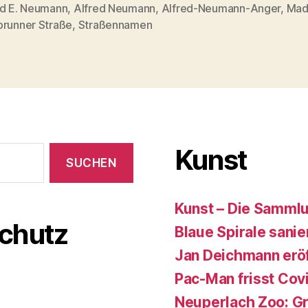
ed E. Neumann
,
Alfred Neumann
,
Alfred-Neumann-Anger
,
Ma
rter
brunner Straße
,
Straßennamen
Kunst
Kunst – Die Samml
chutz
Blaue Spirale sanie
Jan Deichmann eröf
Pac-Man frisst Cov
Neuperlach Zoo: Gr