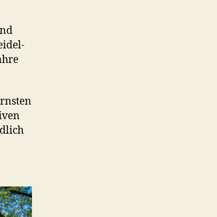
and
idel-
ahre
ernsten
iven
dlich