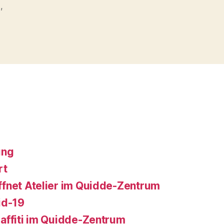
d
,
ung
rt
fnet Atelier im Quidde-Zentrum
id-19
affiti im Quidde-Zentrum