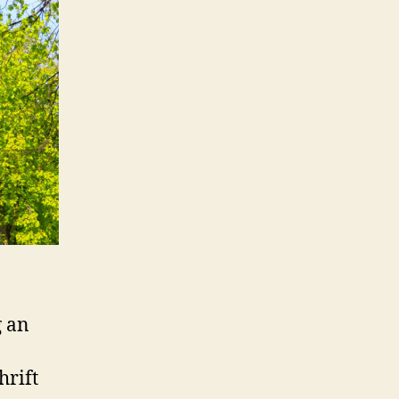
 an
hrift