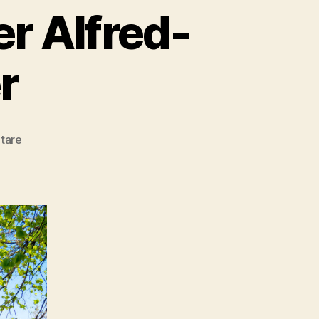
r Alfred-
r
zu
tare
Neuperlachs
Straßen:
Der
Alfred-
Neumann-
Anger