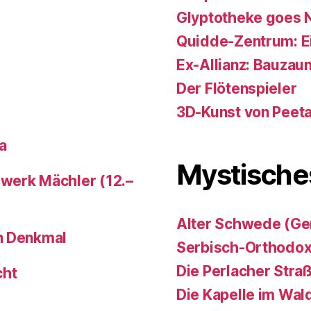
Glyptotheke goes 
Quidde-Zentrum: Ein 
Ex-Allianz: Bauzaun
Der Flötenspieler
3D-Kunst von Peet
a
Mystische
werk Mächler (12.–
Alter Schwede (Ge
n Denkmal
Serbisch-Orthodox
Die Perlacher Stra
cht
Die Kapelle im Wal