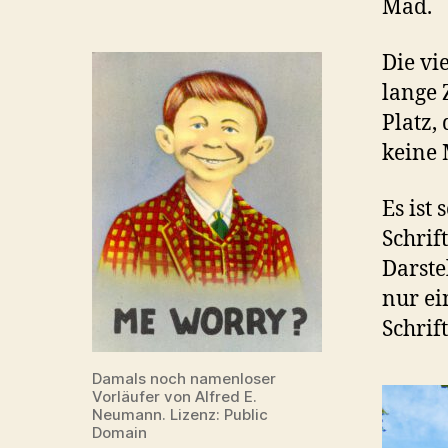
Mad.
Die vi
lange 
Platz,
keine 
Es ist
Schrif
Darste
nur ei
Schrif
Damals noch namenloser
Vorläufer von Alfred E.
Neumann. Lizenz: Public
Domain