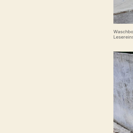
Waschbox
Leserei