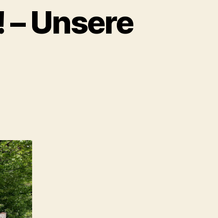
 – Unsere
m