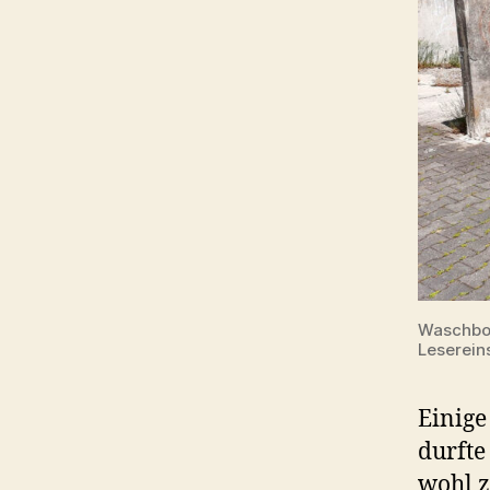
Waschbox
Leserei
Einige
durfte
wohl z