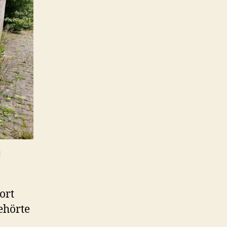
:
ort
ehörte