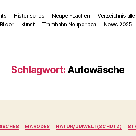
nts
Historisches
Neuper-Lachen
Verzeichnis alle
Bilder
Kunst
Trambahn Neuperlach
News 2025
Schlagwort:
Autowäsche
Kategorien
RISCHES
MARODES
NATUR/UMWELT(SCHUTZ)
ST