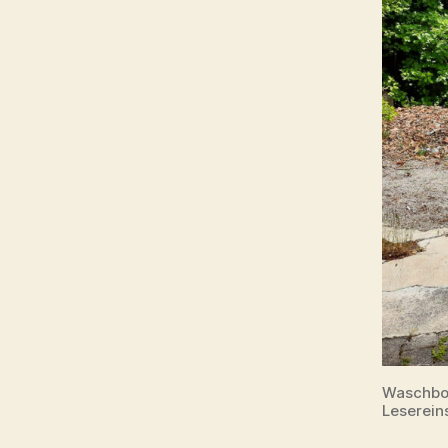
Waschbox
Leserei