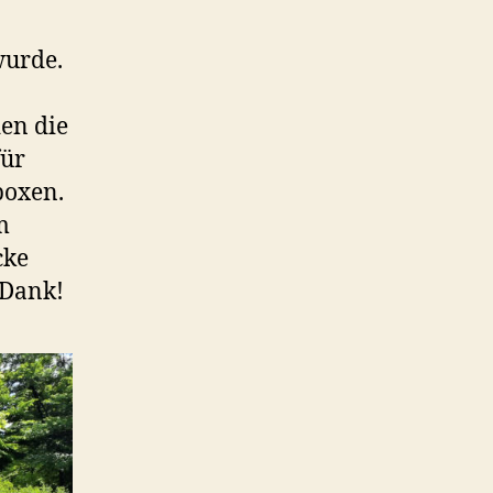
wurde.
en die
für
boxen.
m
cke
 Dank!