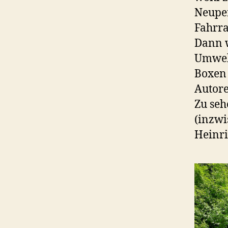
Neuper
Fahrra
Dann w
Umwelt
Boxen 
Autore
Zu se
(inzwi
Heinri