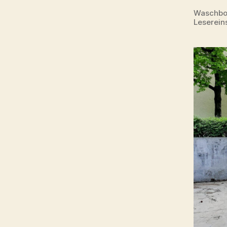
Waschbox
Leserei