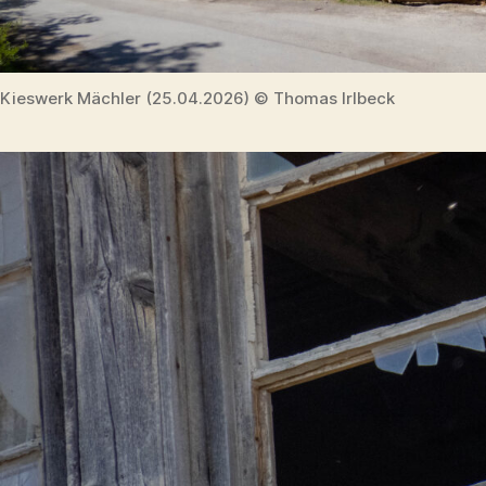
Kieswerk Mächler (25.04.2026) © Thomas Irlbeck