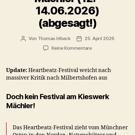
14.06.2026)
(abgesagt!)
Von
Thomas Irlbeck
25. April 2026
Beitragsautor
Veröffentlichungsdatum
zu
Keine Kommentare
Heartbeatz
Charity-
Open-
Update:
Heartbeatz-Festival weicht nach
Air
massiver Kritik nach Milbertshofen aus
am
Kieswerk
Mächler
Doch kein Festival am Kieswerk
(12.–
Mächler!
14.06.2026)
(abgesagt!)
Das Heartbeatz-Festival zieht vom Münchner