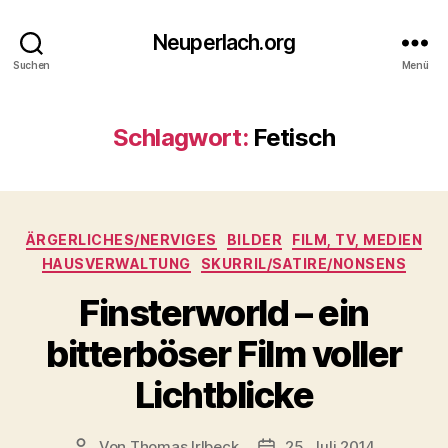
Neuperlach.org
Suchen
Menü
Schlagwort:
Fetisch
Kategorien
ÄRGERLICHES/NERVIGES
BILDER
FILM, TV, MEDIEN
HAUSVERWALTUNG
SKURRIL/SATIRE/NONSENS
Finsterworld – ein
bitterböser Film voller
Lichtblicke
Von
Thomas Irlbeck
25. Juli 2014
Beitragsautor
Veröffentlichungsdatum