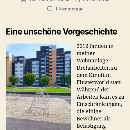
zu
1 Kommentar
Finsterworld
–
ein
Eine unschöne Vorgeschichte
bitterböser
Film
2012 fanden in
voller
meiner
Lichtblicke
Wohnanlage
Dreharbeiten zu
dem Kinofilm
Finsterworld statt.
Während der
Arbeiten kam es zu
Einschränkungen,
die einige
Bewohner als
Belästigung