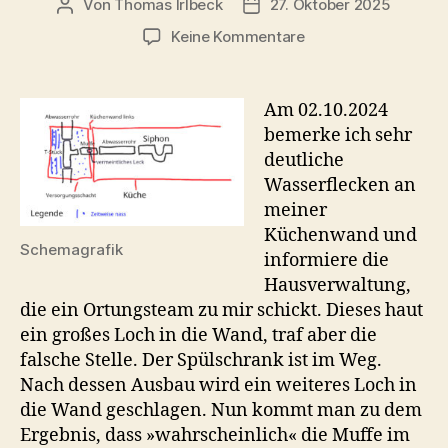
Von
Thomas Irlbeck
27. Oktober 2025
Beitragsautor
Veröffentlichungsdatum
zu
Keine Kommentare
Wenn
das
Wasser
Am 02.10.2024
einen
bemerke ich sehr
Schaden
deutliche
macht
Wasserflecken an
meiner
Küchenwand und
Schemagrafik
informiere die
Hausverwaltung,
die ein Ortungsteam zu mir schickt. Dieses haut
ein großes Loch in die Wand, traf aber die
falsche Stelle. Der Spülschrank ist im Weg.
Nach dessen Ausbau wird ein weiteres Loch in
die Wand geschlagen. Nun kommt man zu dem
Ergebnis, dass »wahrscheinlich« die Muffe im