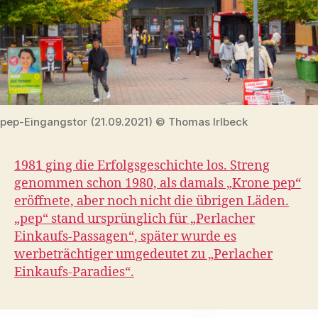
pep-Eingangstor (21.09.2021) © Thomas Irlbeck
1981 ging die Erfolgsgeschichte los. Streng
genommen schon 1980, als damals „Krone pep“
eröffnete, aber noch nicht die übrigen Läden.
„pep“ stand ursprünglich für „Perlacher
Einkaufs-Passagen“, später wurde es
werbeträchtiger umgedeutet zu „Perlacher
Einkaufs-Paradies“.