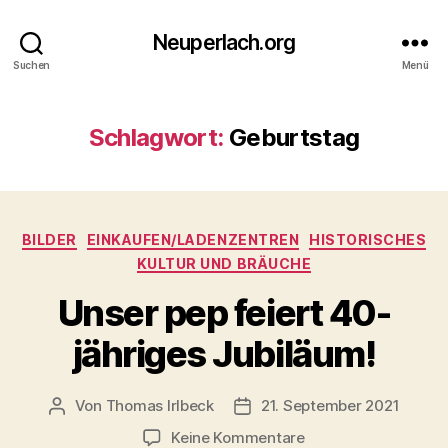
Neuperlach.org
Suchen
Menü
Schlagwort:
Geburtstag
Kategorien
BILDER
EINKAUFEN/LADENZENTREN
HISTORISCHES
KULTUR UND BRÄUCHE
Unser pep feiert 40-
jähriges Jubiläum!
Von
Thomas Irlbeck
21. September 2021
Beitragsautor
Veröffentlichungsdatum
zu
Keine Kommentare