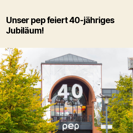
Unser
pep
feiert
Unser pep feiert 40-jähriges
40-
Jubiläum!
jähriges
Jubiläum!