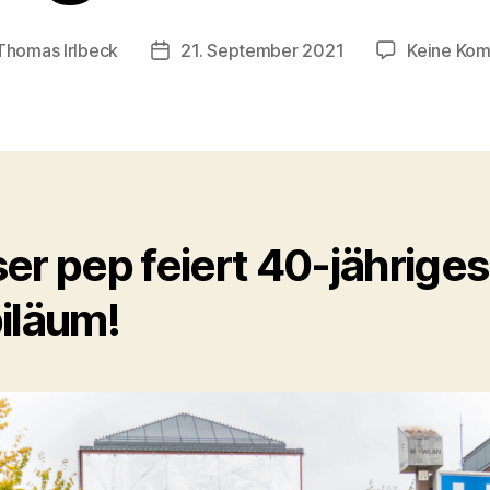
Thomas Irlbeck
21. September 2021
Keine Ko
sautor
Veröffentlichungsdatum
er pep feiert 40-jähriges
iläum!