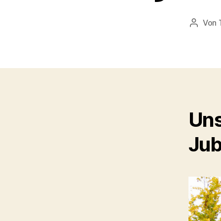
Von
Beitrag
Uns
Jub