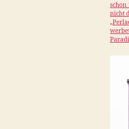
schon 
nicht 
„Perla
werbet
Paradi