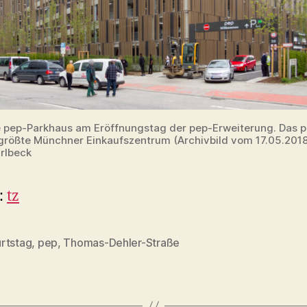
 pep-Parkhaus am Eröffnungstag der pep-Erweiterung. Das p
größte Münchner Einkaufszentrum (Archivbild vom 17.05.201
rlbeck
:
tz
rtstag
,
pep
,
Thomas-Dehler-Straße
rter