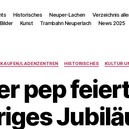
nts
Historisches
Neuper-Lachen
Verzeichnis alle
Bilder
Kunst
Trambahn Neuperlach
News 2025
Kategorien
NKAUFEN/LADENZENTREN
HISTORISCHES
KULTUR U
r pep feier
riges Jubil