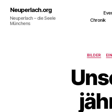
Neuperlach.org
Eve
Neuperlach – die Seele
Chronik
Münchens
BILDER
EI
Unse
jäh