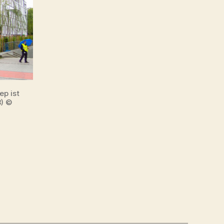
ep ist
8) ©