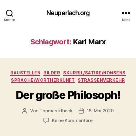
Neuperlach.org
Suchen
Menü
Schlagwort:
Karl Marx
Kategorien
BAUSTELLEN
BILDER
SKURRIL/SATIRE/NONSENS
SPRACHE/WORTHERKUNFT
STRASSENVERKEHR
Der große Philosoph!
Von
Thomas Irlbeck
18. Mai 2020
Beitragsautor
Veröffentlichungsdatum
zu
Keine Kommentare
Der
große