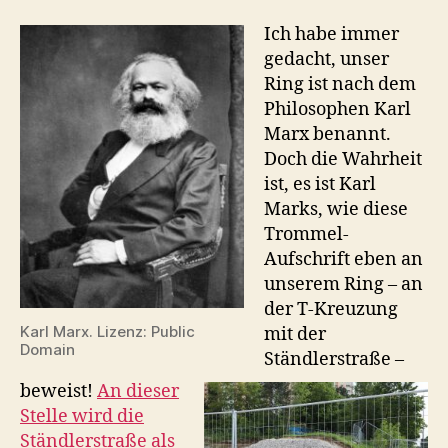
Ich habe immer
gedacht, unser
Ring ist nach dem
Philosophen Karl
Marx benannt.
Doch die Wahrheit
ist, es ist Karl
Marks, wie diese
Trommel-
Aufschrift eben an
unserem Ring – an
der T-Kreuzung
Karl Marx. Lizenz: Public
mit der
Domain
Ständlerstraße –
beweist!
An dieser
Stelle wird die
Ständlerstraße als