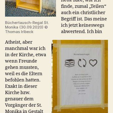
nette Idee, wie ich
finde, zumal „Teilen“
auch ein christlicher
Begriff ist. Das meine
Büchertausch-Regal St.
ich jetzt keineswegs
Monika (30.09.2020) ©
abwertend. Ich bin
Thomas Irlbeck
Atheist, aber
manchmal war ich
in der Kirche, etwa
wenn Freunde
gehen mussten,
weil es die Eltern
befohlen hatten.
Exakt in dieser
Kirche bzw.
genauer dem
Vorgänger der St.
Monika in Gestalt