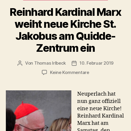
Reinhard Kardinal Marx
weiht neue Kirche St.
Jakobus am Quidde-
Zentrum ein
Von
Thomas Irlbeck
10. Februar 2019
Beitragsautor
Veröffentlichungsdatum
zu
Keine Kommentare
Reinhard
Kardinal
Marx
Neuperlach hat
weiht
nun ganz offiziell
neue
eine neue Kirche!
Kirche
Reinhard Kardinal
St.
Marx hat am
Jakobus
Samstag, den
am