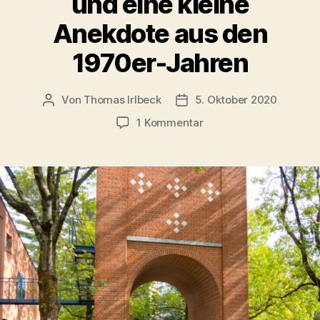
und eine kleine
Anekdote aus den
1970er-Jahren
Von
Thomas Irlbeck
5. Oktober 2020
Beitragsautor
Veröffentlichungsdatum
zu
1 Kommentar
Büchertausch-
Regal
–
und
eine
kleine
Anekdote
aus
den
1970er-
Jahren