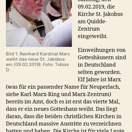
Quidde-
09.02.2019, die
Zentrum
Kirche St. Jakobus
ein
am Quidde-
Zentrum
eingeweiht.
Einweihungen von
Bild 1: Reinhard Kardinal Marx
Gotteshäusern sind
weiht das neue St. Jakobus
in Deutschland
ein (09.02.2019). Foto: Tobias
D.
selten geworden.
Elf Jahre ist Marx
(was für ein passender Name für Neuperlach,
siehe Karl-Marx-Ring und Marx-Zentrum)
bereits im Amt, doch es ist erst das vierte Mal,
dass er ein neues Gotteshaus weiht. Das liegt
daran, dass die beiden christlichen Kirchen in
Deutschland massive Austritte zu verzeichnen
hatten und haben. Die Kirche ist für viele Leute