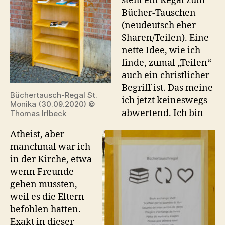
steht ein Regal zum
Bücher-Tauschen
(neudeutsch eher
Sharen/Teilen). Eine
nette Idee, wie ich
finde, zumal „Teilen“
auch ein christlicher
Begriff ist. Das meine
Büchertausch-Regal St.
ich jetzt keineswegs
Monika (30.09.2020) ©
abwertend. Ich bin
Thomas Irlbeck
Atheist, aber
manchmal war ich
in der Kirche, etwa
wenn Freunde
gehen mussten,
weil es die Eltern
befohlen hatten.
Exakt in dieser