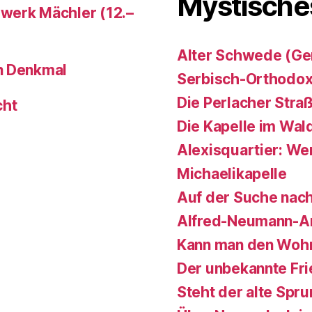
Mystische
werk Mächler (12.–
Alter Schwede (Ge
n Denkmal
Serbisch-Orthodox
Die Perlacher Stra
cht
Die Kapelle im Wal
Alexisquartier: Wer
Michaelikapelle
Auf der Suche nach
Alfred-Neumann-A
Kann man den Wohn
Der unbekannte Fr
Steht der alte Spr