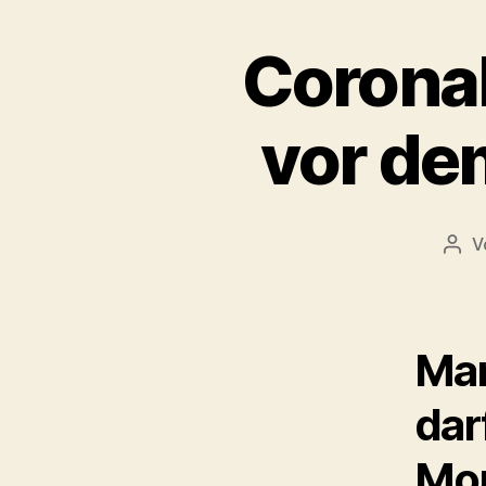
Coronak
vor de
V
Beit
Man
dar
Mon