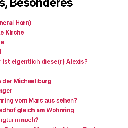
s, Besonderes
neral Horn)
e Kirche
ße
d
 ist eigentlich diese(r) Alexis?
 der Michaeliburg
nger
ring vom Mars aus sehen?
iedhof gleich am Wohnring
ungturm noch?