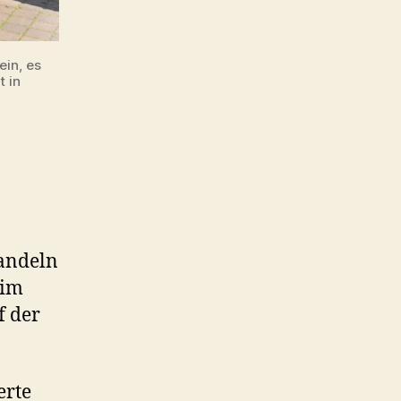
ein, es
 in
Mandeln
 im
f der
erte