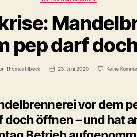
rise: Mandelb
m pep darf doch
on
Thomas Irlbeck
23. Juni 2020
Keine Komme
ragsautor
Veröffentlichungsdatum
delbrennerei vor dem p
f doch öffnen – und hat 
tag Betrieb aufgenom