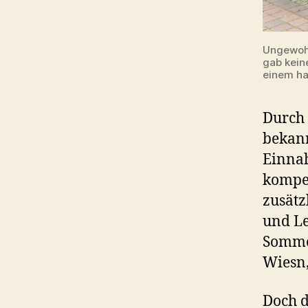
Ungewohn
gab kein
einem ha
Durch
bekan
Einnah
kompen
zusätz
und Le
Sommer
Wiesn,
Doch d