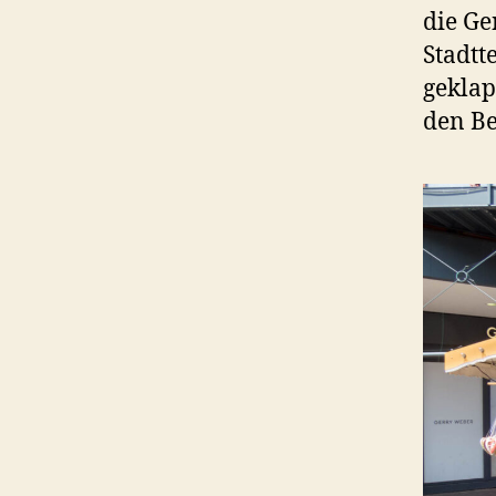
die Ge
Stadtt
geklap
den B