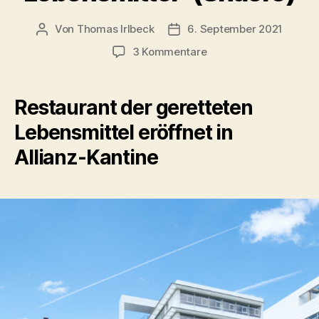
Von
Thomas Irlbeck
6. September 2021
Beitragsautor
Veröffentlichungsdatum
zu
3 Kommentare
Ex-
Allianz:
Community
Restaurant der geretteten
Kitchen,
Lebensmittel eröffnet in
das
„Restaurant
Allianz-Kantine
der
geretteten
Lebensmittel“
(Shaere)