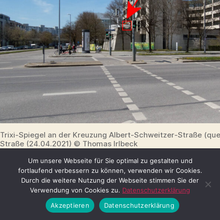
Trixi-Spiegel an der Kreuzung Albert-Schweitzer-Straße (que
Straße (24.04.2021) © Thomas Irlbeck
Um unsere Webseite für Sie optimal zu gestalten und
fortlaufend verbessern zu können, verwenden wir Cookies.
Immer wieder kommt es an Kreuzungen beim
Durch die weitere Nutzung der Webseite stimmen Sie der
Rechtsabbiegen zu schweren Unfällen mit
Verwendung von Cookies zu.
Datenschutzerklärung
Radfahrern und Fußgängern. 2019 starb auf der
Akzeptieren
Datenschutzerklärung
Corneliusbrücke in München ein Elfjähriger, da