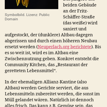
beiden Gebäude
an der Fritz-
Symbolbild. Lizenz: Public
Schäffer-Straße
Domain
(das weiße) wird
saniert und
aufgestockt, der (dunklere) Altbau dagegen
abgerissen und durch einen höheren Neubau
ersetzt werden (
Neuperlach.org berichtete
). Bis
es so weit ist, wird es im Altbau eine
Zwischennutzung geben. Konkret entsteht die
Community Kitchen, das „Restaurant der
geretteten Lebensmittel“.
In der ehemaligen Allianz-Kantine (also
Altbau) werden Gerichte serviert, die aus
Lebensmitteln zubereitet werden, die sonst im
Müll gelandet wären. Natürlich ist dennoch
alles frisch. Das kann z.B. Gemüse sein, das