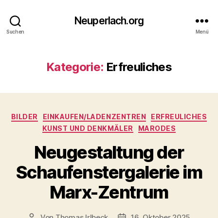
Neuperlach.org
Suchen
Menü
Kategorie:
Erfreuliches
Kategorien
BILDER
EINKAUFEN/LADENZENTREN
ERFREULICHES
KUNST UND DENKMÄLER
MARODES
Neugestaltung der
Schaufenstergalerie im
Marx-Zentrum
Von
Thomas Irlbeck
16. Oktober 2025
Beitragsautor
Veröffentlichungsdatum