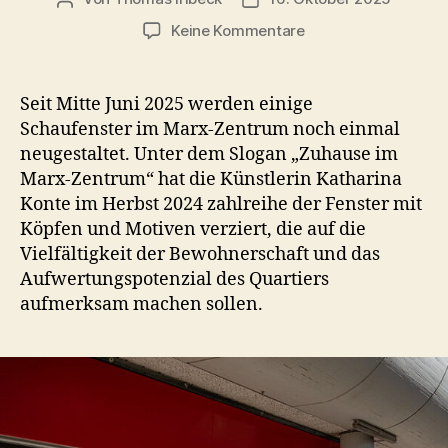
zu
Keine Kommentare
Neugestaltung
der
Schaufenstergaleri
Seit Mitte Juni 2025 werden einige
im
Schaufenster im Marx-Zentrum noch einmal
Marx-
neugestaltet. Unter dem Slogan „Zuhause im
Zentrum
Marx-Zentrum“ hat die Künstlerin Katharina
Konte im Herbst 2024 zahlreihe der Fenster mit
Köpfen und Motiven verziert, die auf die
Vielfältigkeit der Bewohnerschaft und das
Aufwertungspotenzial des Quartiers
aufmerksam machen sollen.