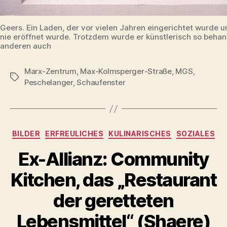
Geers. Ein Laden, der vor vielen Jahren eingerichtet wurde 
nie eröffnet wurde. Trotzdem wurde er künstlerisch so behan
anderen auch
Marx-Zentrum
,
Max-Kolmsperger-Straße
,
MGS
,
Schlagwörter
Peschelanger
,
Schaufenster
Kategorien
BILDER
ERFREULICHES
KULINARISCHES
SOZIALES
Ex-Allianz: Community
Kitchen, das „Restaurant
der geretteten
Lebensmittel“ (Shaere)