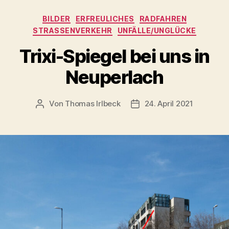
Kategorien
BILDER
ERFREULICHES
RADFAHREN
STRASSENVERKEHR
UNFÄLLE/UNGLÜCKE
Trixi-Spiegel bei uns in
Neuperlach
Von
Thomas Irlbeck
24. April 2021
Beitragsautor
Veröffentlichungsdatum