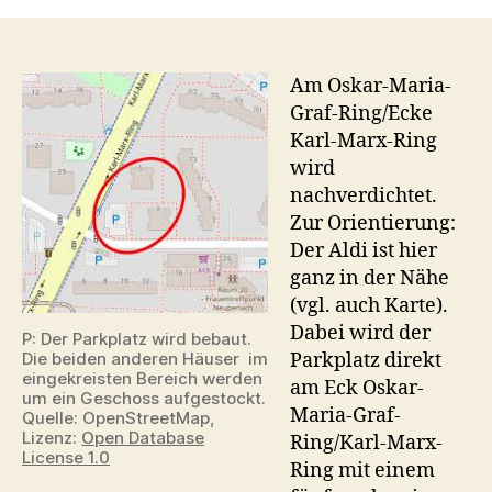
Parkplatz
mit
Wohnhaus
–
Am Oskar-Maria-
Nachverdichtung
Graf-Ring/Ecke
am
Karl-Marx-Ring
Oskar-
wird
Maria-
nachverdichtet.
Graf-
Zur Orientierung:
Ring
Der Aldi ist hier
ganz in der Nähe
(vgl. auch Karte).
Dabei wird der
P: Der Parkplatz wird bebaut.
Parkplatz direkt
Die beiden anderen Häuser im
eingekreisten Bereich werden
am Eck Oskar-
um ein Geschoss aufgestockt.
Maria-Graf-
Quelle: OpenStreetMap,
Lizenz:
Open Database
Ring/Karl-Marx-
License 1.0
Ring mit einem