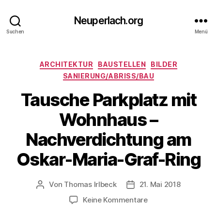
Neuperlach.org
Suchen
Menü
Kategorien
ARCHITEKTUR
BAUSTELLEN
BILDER
SANIERUNG/ABRISS/BAU
Tausche Parkplatz mit
Wohnhaus –
Nachverdichtung am
Oskar-Maria-Graf-Ring
Von
Thomas Irlbeck
21. Mai 2018
Beitragsautor
Veröffentlichungsdatum
zu
Keine Kommentare
Tausche