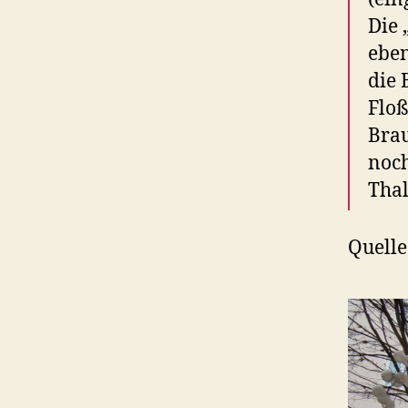
Die
eben
die 
Floß
Brau
noch
Thal
Quelle