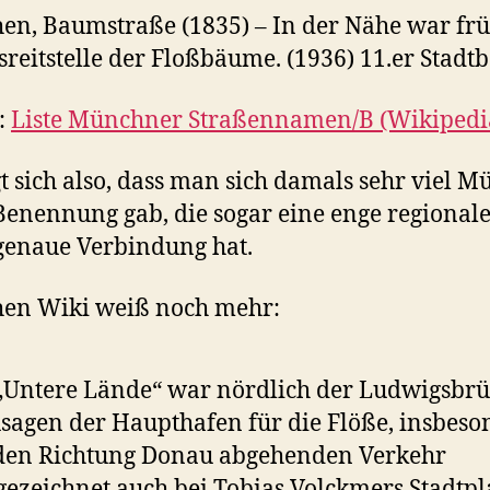
n, Baumstraße (1835) – In der Nähe war fr
sreitstelle der Floßbäume. (1936) 11.er Stadtb
:
Liste Münchner Straßennamen/B (Wikipedi
gt sich also, dass man sich damals sehr viel M
Benennung gab, die sogar eine enge regionale,
enaue Verbindung hat.
en Wiki weiß noch mehr:
„Untere Lände“ war nördlich der Ludwigsbr
sagen der Haupthafen für die Flöße, insbeso
 den Richtung Donau abgehenden Verkehr
gezeichnet auch bei Tobias Volckmers Stadtpl