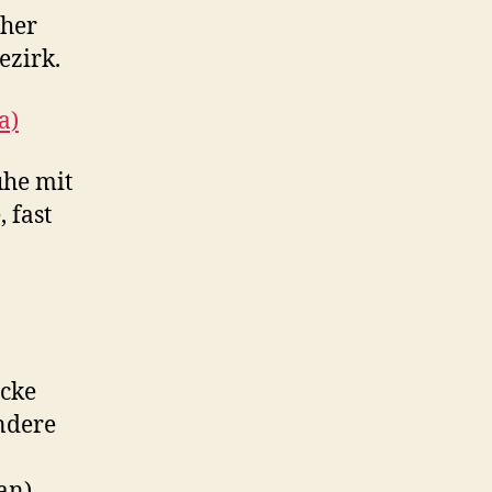
üher
ezirk.
a)
ühe mit
 fast
ücke
ndere
an).