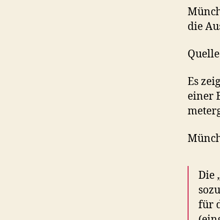
Münche
die Au
Quelle
Es zei
einer 
meterg
Münch
Die 
sozu
für
(ein