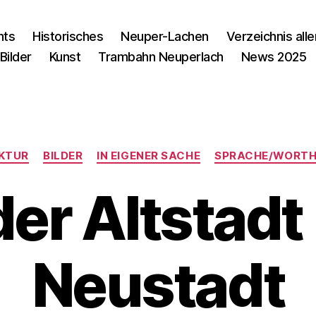
nts
Historisches
Neuper-Lachen
Verzeichnis alle
Bilder
Kunst
Trambahn Neuperlach
News 2025
Kategorien
KTUR
BILDER
IN EIGENER SACHE
SPRACHE/WORTH
er Altstadt 
Neustadt