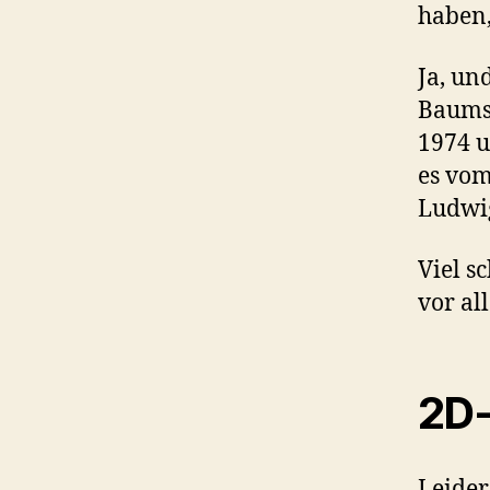
haben,
Ja, un
Baumst
1974 u
es vom
Ludwig
Viel s
vor al
2D
Leider