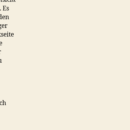
. Es
 den
ger
seite
e
r
u
och