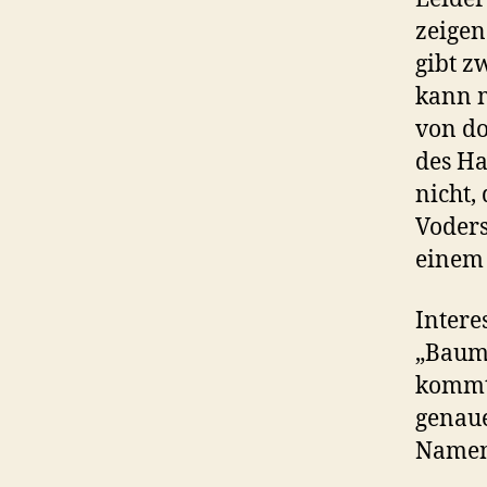
zeigen
gibt z
kann m
von do
des Ha
nicht,
Voders
einem
Intere
„Baums
kommt.
genaue
Namen