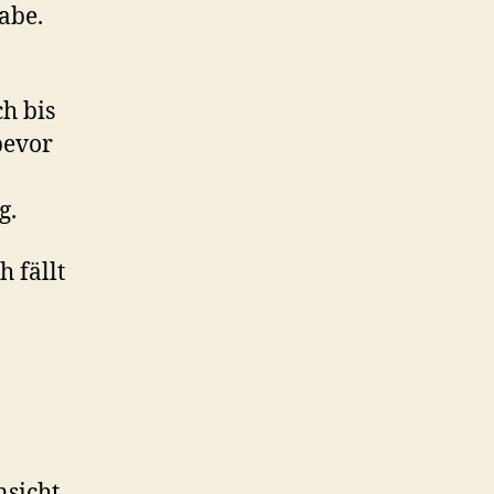
abe.
h bis
bevor
g.
h fällt
nsicht