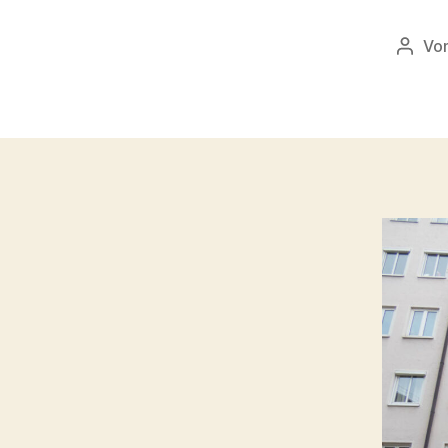
Vo
Beitr