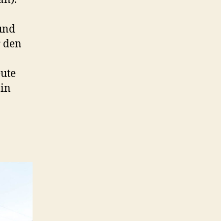
 und
r den
eute
 in