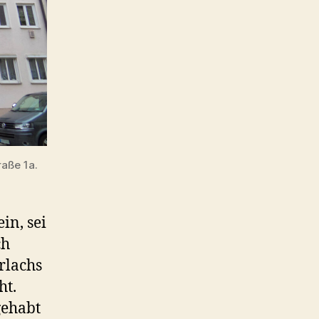
raße 1a.
in, sei
ch
rlachs
ht.
gehabt