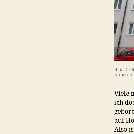
Bild 1: H
Nahe an 
Viele 
ich do
gebore
auf Ho
Also i