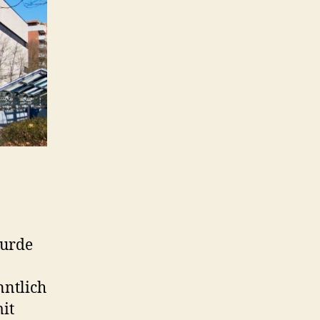
wurde
nntlich
it