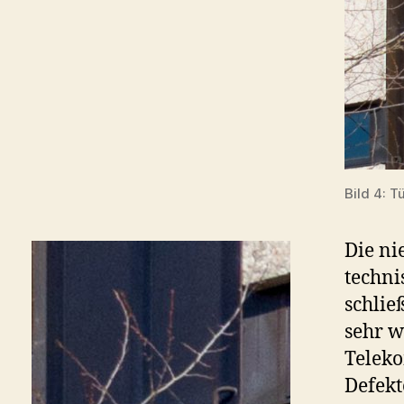
Bild 4: 
Die ni
techn
schlie
sehr w
Telek
Defekt