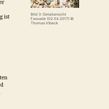
er
Bild 3: Detailansicht
 ist
Fassade (02.04.2017) ©
Thomas Irlbeck
sten
nd
.