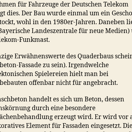
hmen für Fahrzeuge der Deutschen Telekom
igt dies. Der Bau wurde einmal um ein Gescho
tockt, wohl in den 1980er-Jahren. Daneben lie
ayerische Landeszentrale für neue Medien)
elekom-Funkmast.
nzige Erwähnenswerte des Quaderbaus schein
eton-Fassade zu sein). Irgendwelche
ektonischen Spielereien hielt man bei
ebauten offenbar nicht für angebracht.
schbeton handelt es sich um Beton, dessen
nskörnung durch eine besondere
ächenbehandlung erzeugt wird. Er wird vor 
koratives Element für Fassaden eingesetzt. Di