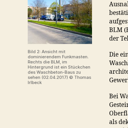
Ausna
bestät
aufges
BLM (B
der T
Bild 2: Ansicht mit
Die ei
dominierendem Funkmasten.
Rechts die BLM, im
Waschb
Hintergrund ist ein Stückchen
archit
des Waschbeton-Baus zu
sehen (02.04.2017) © Thomas
Gewerb
Irlbeck
Bei Wa
Gestei
Oberfl
als de