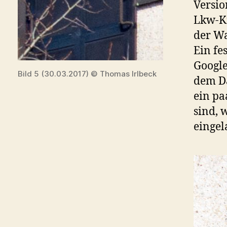
Versio
Lkw-Kr
der Wa
Ein fe
Google
Bild 5 (30.03.2017) © Thomas Irlbeck
dem Da
ein pa
sind,
eingel