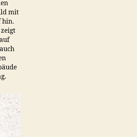
len
ld mit
 hin.
 zeigt
 auf
 auch
en
bäude
ng.