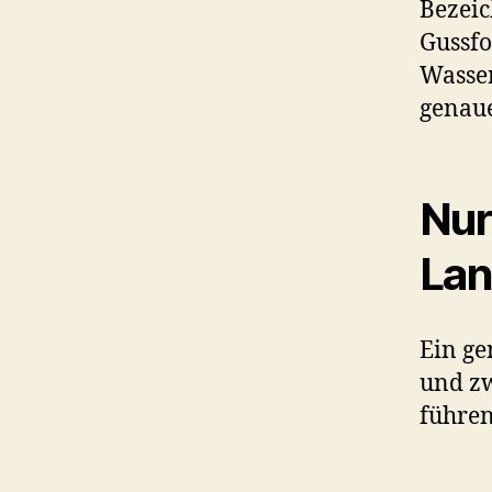
Bezeic
Gussf
Wasser
genau
Nur
Lan
Ein ge
und zw
führen