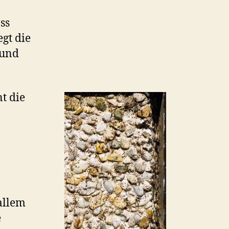
ss
gt die
 und
t die
allem
e