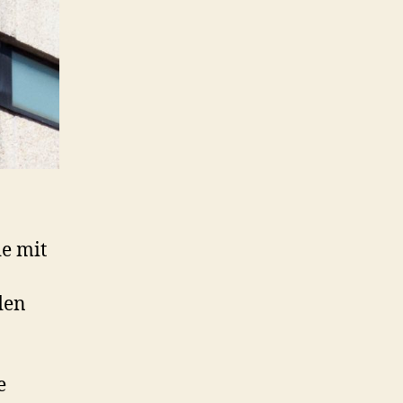
de mit
den
e