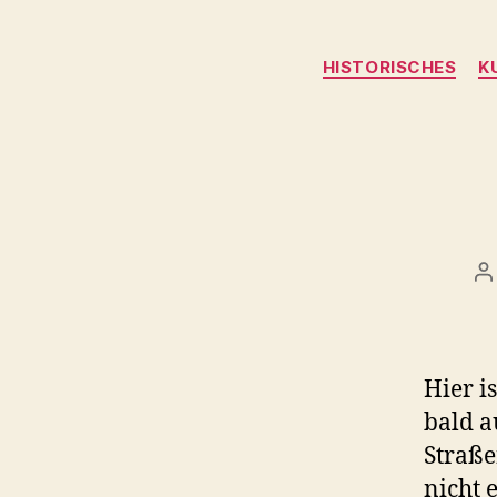
HISTORISCHES
K
B
Hier i
bald 
Straß
nicht 