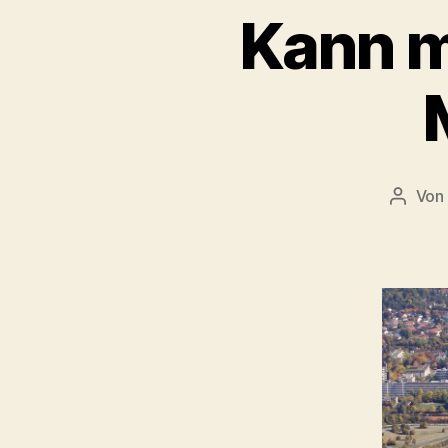
Kann m
Von
Beitra