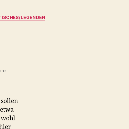
ISCHES/LEGENDEN
zu
are
Etymologie
 sollen
 etwa
 wohl
hier