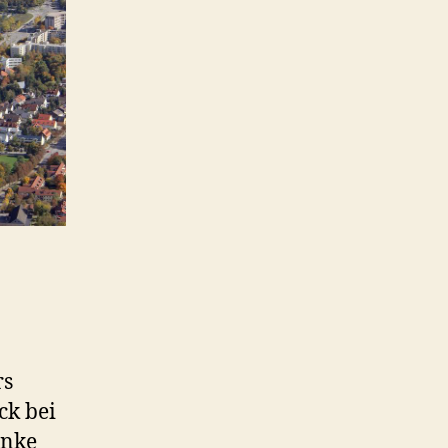
rs
ck bei
anke