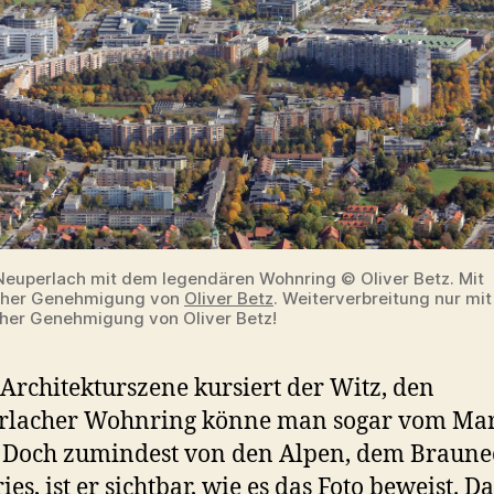
 Neuperlach mit dem legendären Wohnring © Oliver Betz. Mit
icher Genehmigung von
Oliver Betz
. Weiterverbreitung nur mit
icher Genehmigung von Oliver Betz!
 Architekturszene kursiert der Witz, den
rlacher Wohnring könne man sogar vom Ma
 Doch zumindest von den Alpen, dem Braune
ies, ist er sichtbar, wie es das Foto beweist. D