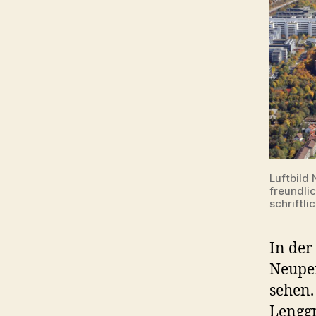
Luftbild
freundl
schriftl
In der
Neupe
sehen.
Lenggr