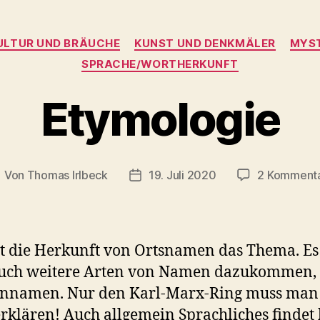
Kategorien
ULTUR UND BRÄUCHE
KUNST UND DENKMÄLER
MYST
SPRACHE/WORTHERKUNFT
Etymologie
Von
Thomas Irlbeck
19. Juli 2020
2 Komment
eitragsautor
Veröffentlichungsdatum
st die Herkunft von Ortsnamen das Thema. Es
auch weitere Arten von Namen dazukommen,
ennamen. Nur den Karl-Marx-Ring muss man
erklären! Auch allgemein Sprachliches findet 