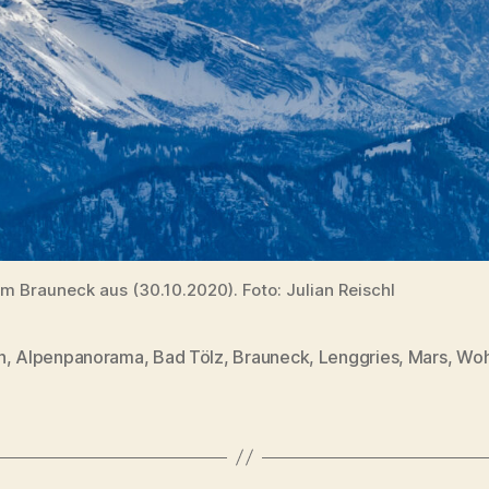
m Brauneck aus (30.10.2020). Foto: Julian Reischl
n
,
Alpenpanorama
,
Bad Tölz
,
Brauneck
,
Lenggries
,
Mars
,
Woh
rter