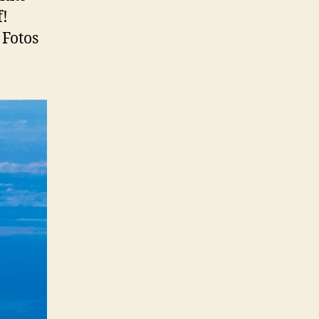
f!
 Fotos