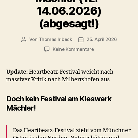
14.06.2026)
(abgesagt!)
Von
Thomas Irlbeck
25. April 2026
Beitragsautor
Veröffentlichungsdatum
zu
Keine Kommentare
Heartbeatz
Charity-
Open-
Update:
Heartbeatz-Festival weicht nach
Air
massiver Kritik nach Milbertshofen aus
am
Kieswerk
Mächler
Doch kein Festival am Kieswerk
(12.–
Mächler!
14.06.2026)
(abgesagt!)
Das Heartbeatz-Festival zieht vom Münchner