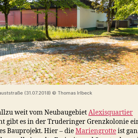
auststraße (31.07.2018) © Thomas Irlbeck
allzu weit vom Neubaugebiet
Alexisquartier
nt gibt es in der Truderinger Grenzkolonie ei
es Bauprojekt. Hier – die
Mariengrotte
ist gan