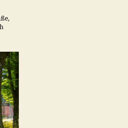
aße,
ch