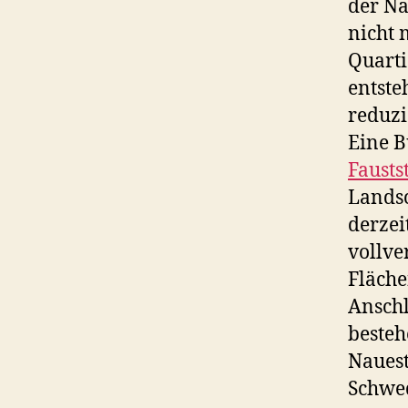
der Nä
nicht 
Quarti
entste
reduzi
Eine B
Fausts
Landsc
derzei
vollve
Fläche
Anschl
besteh
Nauest
Schwed