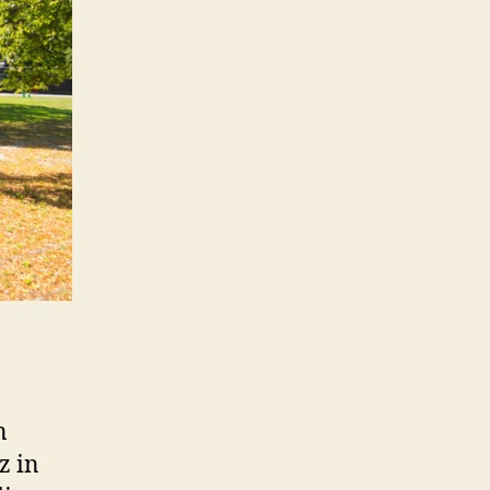
n
z in