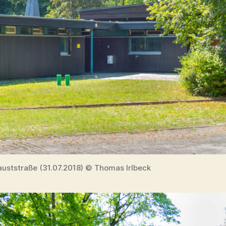
auststraße (31.07.2018) © Thomas Irlbeck