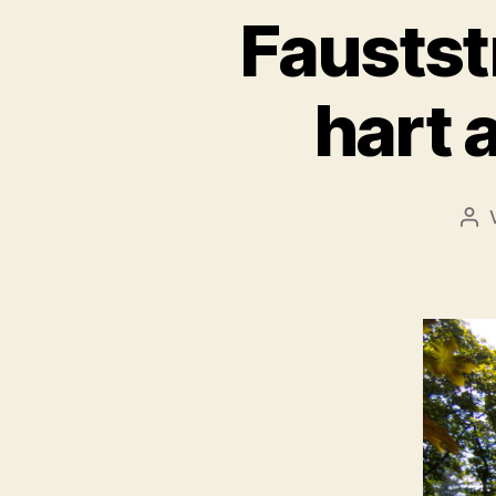
Faustst
hart 
Bei