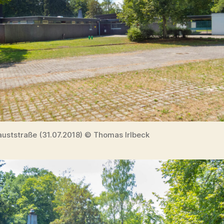
auststraße (31.07.2018) © Thomas Irlbeck