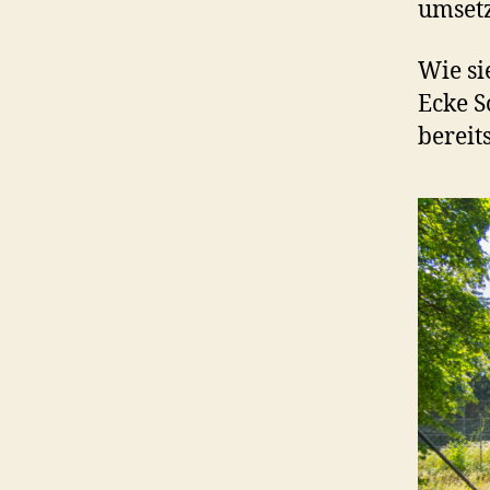
umsetz
Wie si
Ecke S
bereit