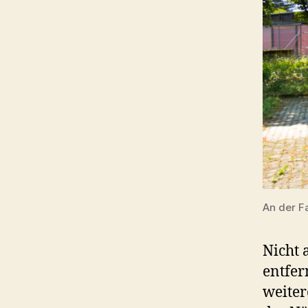
An der F
Nicht 
entfer
weiter