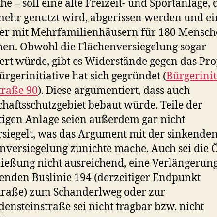
he – soll eine alte Freizeit- und Sportanlage, 
mehr genutzt wird, abgerissen werden und ei
er mit Mehrfamilienhäusern für 180 Mensc
hen. Obwohl die Flächenversiegelung sogar
ert würde, gibt es Widerstände gegen das Proj
ürgerinitiative hat sich gegründet (
Bürgerinit
traße 90
). Diese argumentiert, dass auch
haftsschutzgebiet bebaut würde. Teile der
tigen Anlage seien außerdem gar nicht
rsiegelt, was das Argument mit der sinkende
nversiegelung zunichte mache. Auch sei die
ießung nicht ausreichend, eine Verlängerun
enden Buslinie 194 (derzeitiger Endpunkt
raße) zum Schanderlweg oder zur
ensteinstraße sei nicht tragbar bzw. nicht