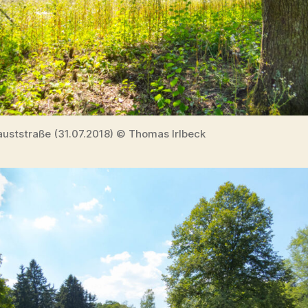
auststraße (31.07.2018) © Thomas Irlbeck