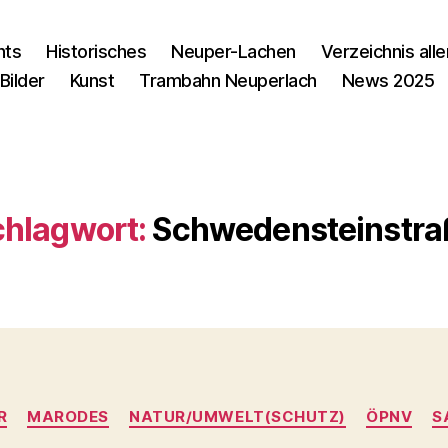
nts
Historisches
Neuper-Lachen
Verzeichnis alle
Bilder
Kunst
Trambahn Neuperlach
News 2025
chlagwort:
Schwedensteinstra
Kategorien
R
MARODES
NATUR/UMWELT(SCHUTZ)
ÖPNV
S