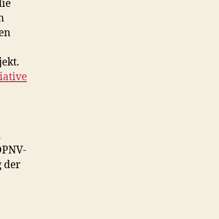
die
n
hen
ekt.
iative
n
 ÖPNV-
g der