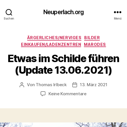
Neuperlach.org
Suchen
Menü
Kategorien
ÄRGERLICHES/NERVIGES
BILDER
EINKAUFEN/LADENZENTREN
MARODES
Etwas im Schilde führen
(Update 13.06.2021)
Von
Thomas Irlbeck
13. März 2021
Beitragsautor
Veröffentlichungsdatum
zu
Keine Kommentare
Etwas
im
Schilde
führen
(Update