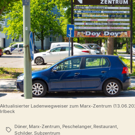
Aktualisierter Ladenwegweiser zum Marx-Zentrum (13.06.2
Irlbeck
Döner
,
Marx-Zentrum
,
Peschelanger
,
Restaurant
,
Schlagwörter
Schilder
,
Subzentrum