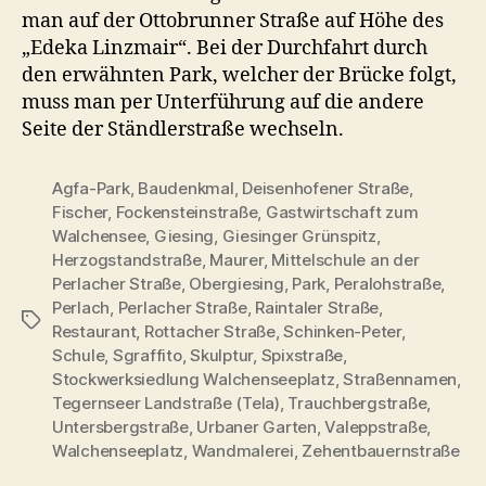
man auf der Ottobrunner Straße auf Höhe des
„Edeka Linzmair“. Bei der Durchfahrt durch
den erwähnten Park, welcher der Brücke folgt,
muss man per Unterführung auf die andere
Seite der Ständlerstraße wechseln.
Agfa-Park
,
Baudenkmal
,
Deisenhofener Straße
,
Fischer
,
Fockensteinstraße
,
Gastwirtschaft zum
Walchensee
,
Giesing
,
Giesinger Grünspitz
,
Herzogstandstraße
,
Maurer
,
Mittelschule an der
Perlacher Straße
,
Obergiesing
,
Park
,
Peralohstraße
,
Perlach
,
Perlacher Straße
,
Raintaler Straße
,
Schlagwörter
Restaurant
,
Rottacher Straße
,
Schinken-Peter
,
Schule
,
Sgraffito
,
Skulptur
,
Spixstraße
,
Stockwerksiedlung Walchenseeplatz
,
Straßennamen
,
Tegernseer Landstraße (Tela)
,
Trauchbergstraße
,
Untersbergstraße
,
Urbaner Garten
,
Valeppstraße
,
Walchenseeplatz
,
Wandmalerei
,
Zehentbauernstraße