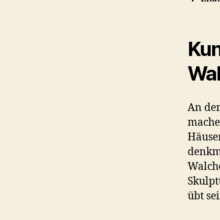
Kun
Wal
An der
machen
Häuser
denkm
Walche
Skulpt
übt se