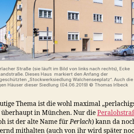
erlacher Straße (sie läuft im Bild von links nach rechts), Ecke
andstraße. Dieses Haus markiert den Anfang der
eschützten „Stockwerksiedlung Walchenseeplatz“. Auch die 
igen Häuser dieser Siedlung (04.06.2019) © Thomas Irlbeck
utige Thema ist die wohl maximal „perlachig
 überhaupt in München. Nur die
Peralohstra
oh ist der alte Name für
Perlach
) kann da noc
rnd mithalten (auch von ihr wird später noc