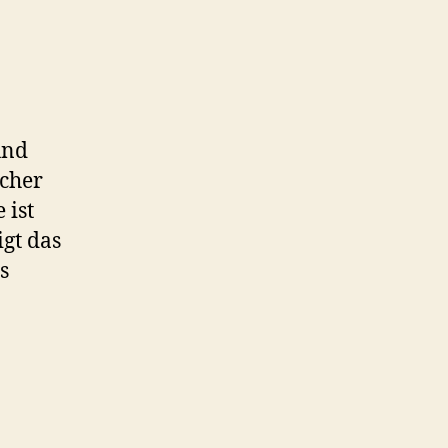
und
acher
 ist
igt das
s