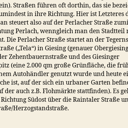
ein). Straßen führen oft dorthin, das sie beze
umindest in ihre Richtung. Hier ist Letzteres 
Man steuert also auf der Perlacher Straße zum
htung Perlach, wenngleich man den Stadtteil 
ht. Die Perlacher Straße startet an der Tegern
raße („Tela“) in Giesing (genauer Obergiesing
er Zehentbauernstraße und des Giesinger
itz (eine 2.000 qm große Grünfläche, die frü
nem Autohändler genutzt wurde und heute e
äche ist, auf der sich ein urbaner Garten befin
f der auch z.B. Flohmärkte stattfinden). Es ge
 Richtung Südost über die Raintaler Straße u
raße/Herzogstandstraße.