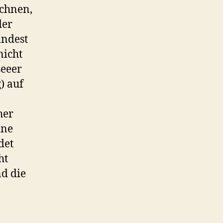
ichnen,
der
indest
nicht
seeer
) auf
her
ine
det
ht
nd die