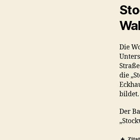
Sto
Wal
Die W
Unters
Straße
die „S
Eckhau
bildet.
Der Ba
„Stock
Zita