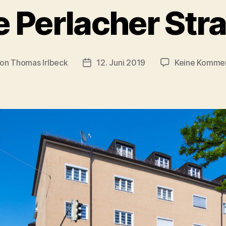
e Perlacher Str
on
Thomas Irlbeck
12. Juni 2019
Keine Komme
tragsautor
Veröffentlichungsdatum