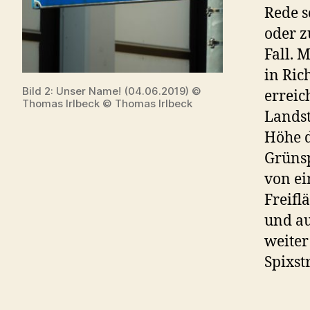
Rede s
oder z
Fall. 
in Ric
Bild 2: Unser Name! (04.06.2019) ©
erreic
Thomas Irlbeck © Thomas Irlbeck
Landst
Höhe d
Grünsp
von ei
Freifl
und au
weiter
Spixst