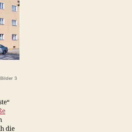
Bilder 3
ste“
ße
h
h die