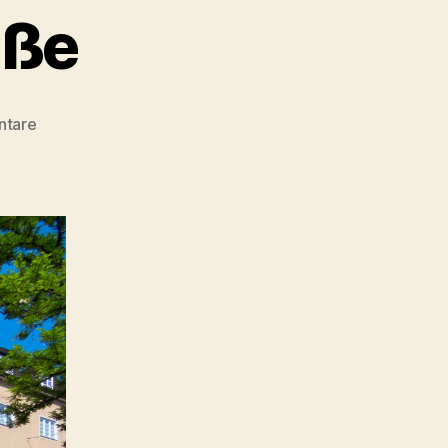
aße
zu
ntare
Die
Perlacher
Straße