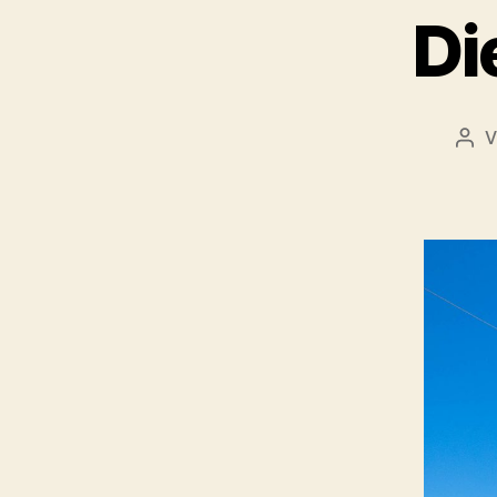
Di
V
Bei