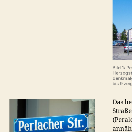
Bild 1: P
Herzogst
denkmalg
bis 9 ze
Das he
Straße
(Peral
annähe