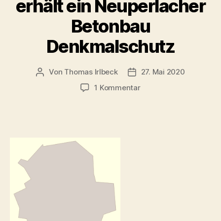
erhält ein Neuperlacher
Betonbau
Denkmalschutz
Von
Thomas Irlbeck
27. Mai 2020
Beitragsautor
Veröffentlichungsdatum
zu
1 Kommentar
Mensa
am
Schulzentrum
an
der
Quiddestraße
–
erstmals
erhält
ein
Neuperlacher
Betonbau