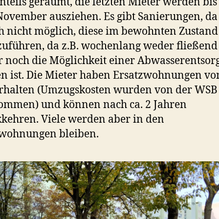
nteils geräumt, die letzten Mieter werden bis 
November ausziehen. Es gibt Sanierungen, da i
h nicht möglich, diese im bewohnten Zustand
uführen, da z.B. wochenlang weder fließend
 noch die Möglichkeit einer Abwasserentsor
n ist. Die Mieter haben Ersatzwohnungen vo
rhalten (Umzugskosten wurden von der WSB
ommen) und können nach ca. 2 Jahren
kehren. Viele werden aber in den
zwohnungen bleiben.