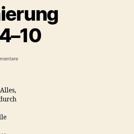
ierung
 4–10
zu
mmentare
Zaun-
Town:
Megasanierung
Kurt-
Alles,
Eisner-
 durch
Straße
4–
10
lle