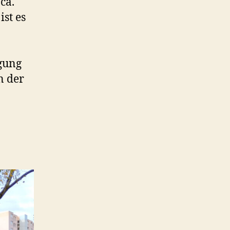
ca.
st es
gung
n der