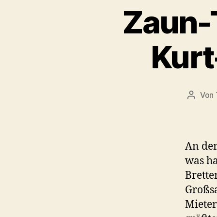
Zaun-
Kurt
Von
Beitrag
An der
was ha
Brette
Großsa
Mieter