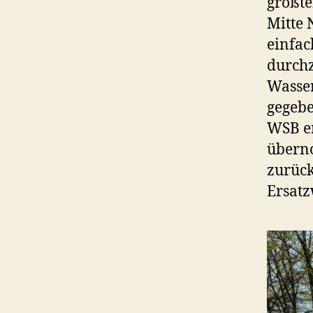
größte
Mitte 
einfac
durchz
Wasser
gegebe
WSB e
übern
zurück
Ersat