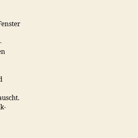
enster
-
en
d
auscht.
k-