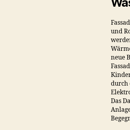
Was
Fassa
und Ro
werden
Wärme
neue B
Fassa
Kinder
durch 
Elektr
Das Da
Anlage
Begegn