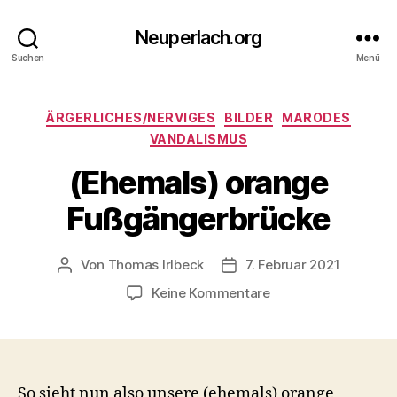
Neuperlach.org
Suchen
Menü
Kategorien
ÄRGERLICHES/NERVIGES
BILDER
MARODES
VANDALISMUS
(Ehemals) orange
Fußgängerbrücke
Von
Thomas Irlbeck
7. Februar 2021
Beitragsautor
Veröffentlichungsdatum
zu
Keine Kommentare
(Ehemals)
orange
Fußgängerbrücke
So sieht nun also unsere (ehemals) orange