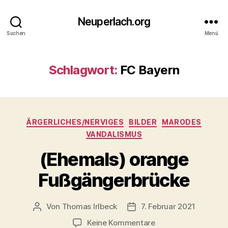
Neuperlach.org
Suchen
Menü
Schlagwort:
FC Bayern
Kategorien
ÄRGERLICHES/NERVIGES
BILDER
MARODES
VANDALISMUS
(Ehemals) orange
Fußgängerbrücke
Von
Thomas Irlbeck
7. Februar 2021
Beitragsautor
Veröffentlichungsdatum
zu
Keine Kommentare