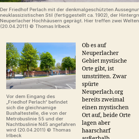
Der Friedhof Perlach mit der denkmalgeschützten Aussegnun
neuklassizistischen Stil (fertiggestellt ca. 1902), der Hinter
Neuperlacher Hochhäusern geprägt. Hier treffen zwei Welte
(20.04.2011) © Thomas Irlbeck
Ob es auf
Neuperlacher
Gebiet mystische
Orte gibt, ist
umstritten. Zwar
spürte
Neuperlach.org
Vor dem Eingang des
bereits zweimal
„Friedhof Perlach“ befindet
einen mystischen
sich die gleichnamige
Bushaltestelle, die von der
Ort auf, beide Orte
Metrobuslinie 55 und der
lagen aber
Nachtbuslinie N45 angefahren
wird (20.04.2011) © Thomas
haarscharf
Irlbeck
außerhalb