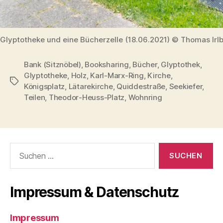
Glyptotheke und eine Bücherzelle (18.06.2021) © Thomas Irl
Bank (Sitznöbel)
,
Booksharing
,
Bücher
,
Glyptothek
,
Glyptotheke
,
Holz
,
Karl-Marx-Ring
,
Kirche
,
Schlagwörter
Königsplatz
,
Lätarekirche
,
Quiddestraße
,
Seekiefer
,
Teilen
,
Theodor-Heuss-Platz
,
Wohnring
Suchen
nach:
Impressum & Datenschutz
Impressum