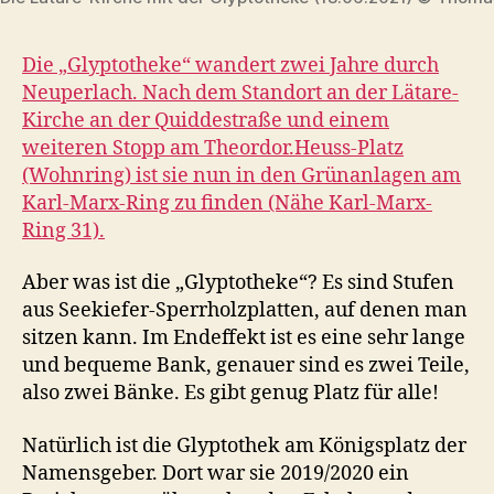
Die „Glyptotheke“ wandert zwei Jahre durch
Neuperlach. Nach dem Standort an der Lätare-
Kirche an der Quiddestraße und einem
weiteren Stopp am Theordor.Heuss-Platz
(Wohnring) ist sie nun in den Grünanlagen am
Karl-Marx-Ring zu finden (Nähe Karl-Marx-
Ring 31).
Aber was ist die „Glyptotheke“? Es sind Stufen
aus Seekiefer-Sperrholzplatten, auf denen man
sitzen kann. Im Endeffekt ist es eine sehr lange
und bequeme Bank, genauer sind es zwei Teile,
also zwei Bänke. Es gibt genug Platz für alle!
Natürlich ist die Glyptothek am Königsplatz der
Namensgeber. Dort war sie 2019/2020 ein