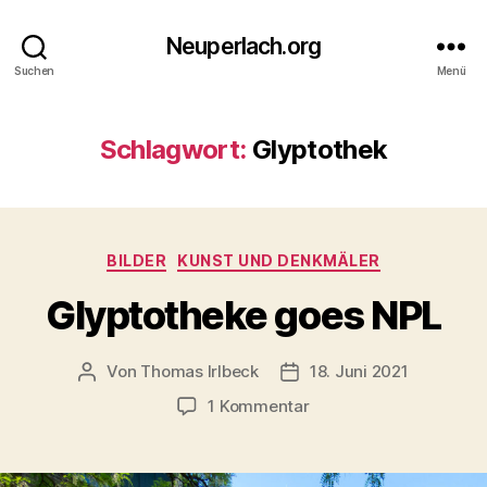
Neuperlach.org
Suchen
Menü
Schlagwort:
Glyptothek
Kategorien
BILDER
KUNST UND DENKMÄLER
Glyptotheke goes NPL
Von
Thomas Irlbeck
18. Juni 2021
Beitragsautor
Veröffentlichungsdatum
zu
1 Kommentar
Glyptotheke
goes
NPL