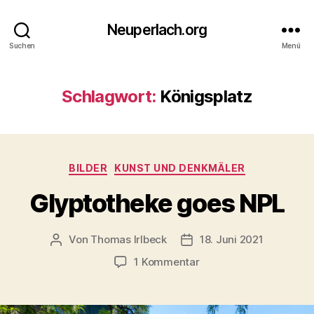
Neuperlach.org
Suchen
Menü
Schlagwort:
Königsplatz
Kategorien
BILDER
KUNST UND DENKMÄLER
Glyptotheke goes NPL
Von
Thomas Irlbeck
18. Juni 2021
Beitragsautor
Veröffentlichungsdatum
zu
1 Kommentar
Glyptotheke
goes
NPL