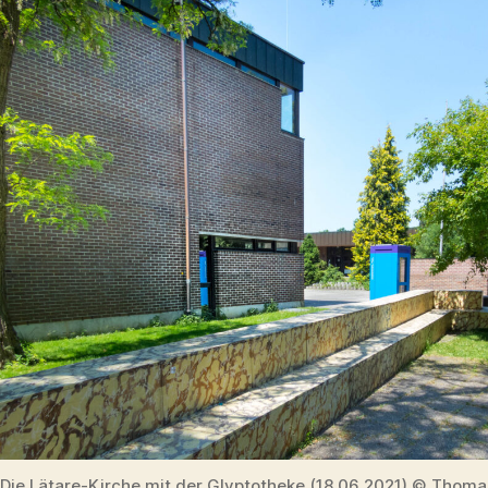
Die Lätare-Kirche mit der Glyptotheke (18.06.2021) © Thomas