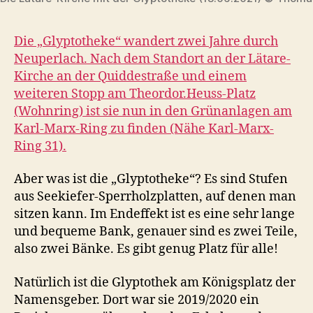
Die „Glyptotheke“ wandert zwei Jahre durch
Neuperlach. Nach dem Standort an der Lätare-
Kirche an der Quiddestraße und einem
weiteren Stopp am Theordor.Heuss-Platz
(Wohnring) ist sie nun in den Grünanlagen am
Karl-Marx-Ring zu finden (Nähe Karl-Marx-
Ring 31).
Aber was ist die „Glyptotheke“? Es sind Stufen
aus Seekiefer-Sperrholzplatten, auf denen man
sitzen kann. Im Endeffekt ist es eine sehr lange
und bequeme Bank, genauer sind es zwei Teile,
also zwei Bänke. Es gibt genug Platz für alle!
Natürlich ist die Glyptothek am Königsplatz der
Namensgeber. Dort war sie 2019/2020 ein