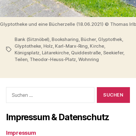
Glyptotheke und eine Bücherzelle (18.06.2021) © Thomas Irl
Bank (Sitznöbel)
,
Booksharing
,
Bücher
,
Glyptothek
,
Glyptotheke
,
Holz
,
Karl-Marx-Ring
,
Kirche
,
Schlagwörter
Königsplatz
,
Lätarekirche
,
Quiddestraße
,
Seekiefer
,
Teilen
,
Theodor-Heuss-Platz
,
Wohnring
Suchen
nach:
Impressum & Datenschutz
Impressum