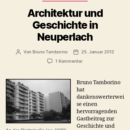
Architektur und
Geschichte in
Neuperlach
Von
Bruno Tamborino
25. Januar 2012
Beitragsautor
Veröffentlichungsdatum
zu
1 Kommentar
Architektur
und
Geschichte
Bruno Tamborino
in
hat
Neuperlach
dankenswerterwei
se einen
hervorragenden
Gastbeitrag zur
Geschichte und