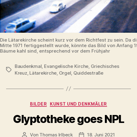
Die Lätarekirche scheint kurz vor dem Richtfest zu sein. Da d
Mitte 1971 fertiggestellt wurde, könnte das Bild von Anfang 1
Bäume kahl sind, entsprechend vor dem Frühjahr
Baudenkmal
,
Evangelische Kirche
,
Griechisches
Schlagwörter
Kreuz
,
Lätarekirche
,
Orgel
,
Quiddestraße
Kategorien
BILDER
KUNST UND DENKMÄLER
Glyptotheke goes NPL
Von
Thomas Irlbeck
18. Juni 2021
Beitragsautor
Veröffentlichungsdatum