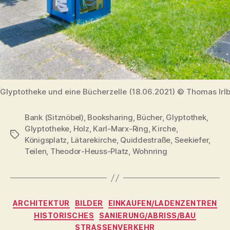
Glyptotheke und eine Bücherzelle (18.06.2021) © Thomas Irl
Bank (Sitznöbel)
,
Booksharing
,
Bücher
,
Glyptothek
,
Glyptotheke
,
Holz
,
Karl-Marx-Ring
,
Kirche
,
Schlagwörter
Königsplatz
,
Lätarekirche
,
Quiddestraße
,
Seekiefer
,
Teilen
,
Theodor-Heuss-Platz
,
Wohnring
Kategorien
ARCHITEKTUR
BILDER
EINKAUFEN/LADENZENTREN
HISTORISCHES
SANIERUNG/ABRISS/BAU
STRASSENVERKEHR