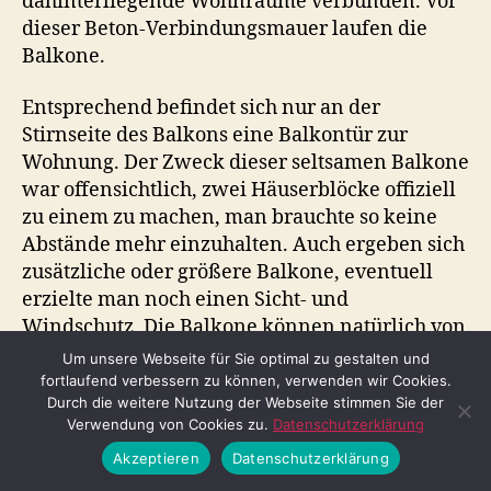
dahinterliegende Wohnräume verbunden. Vor
dieser Beton-Verbindungsmauer laufen die
Balkone.
Entsprechend befindet sich nur an der
Stirnseite des Balkons eine Balkontür zur
Wohnung. Der Zweck dieser seltsamen Balkone
war offensichtlich, zwei Häuserblöcke offiziell
zu einem zu machen, man brauchte so keine
Abstände mehr einzuhalten. Auch ergeben sich
zusätzliche oder größere Balkone, eventuell
erzielte man noch einen Sicht- und
Windschutz. Die Balkone können natürlich von
den jeweiligen Wohnungseigentümern und -
Um unsere Webseite für Sie optimal zu gestalten und
mietern genutzt werden, eine gehbare
fortlaufend verbessern zu können, verwenden wir Cookies.
Durch die weitere Nutzung der Webseite stimmen Sie der
verbindende Funktion von Haus zu Haus haben
Verwendung von Cookies zu.
Datenschutzerklärung
sie aber nicht, da sie keinen Laubengang oder
Akzeptieren
Datenschutzerklärung
dergleichen darstellen.