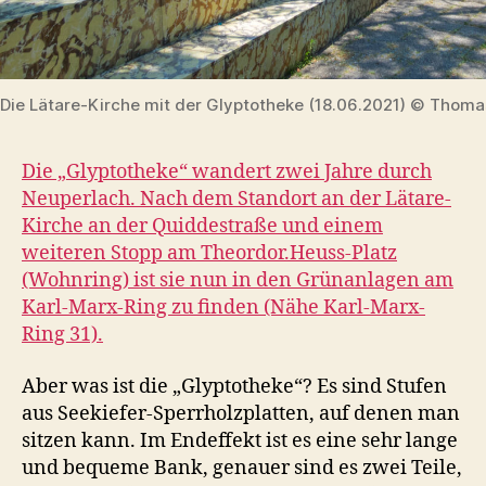
Die Lätare-Kirche mit der Glyptotheke (18.06.2021) © Thomas
Die „Glyptotheke“ wandert zwei Jahre durch
Neuperlach. Nach dem Standort an der Lätare-
Kirche an der Quiddestraße und einem
weiteren Stopp am Theordor.Heuss-Platz
(Wohnring) ist sie nun in den Grünanlagen am
Karl-Marx-Ring zu finden (Nähe Karl-Marx-
Ring 31).
Aber was ist die „Glyptotheke“? Es sind Stufen
aus Seekiefer-Sperrholzplatten, auf denen man
sitzen kann. Im Endeffekt ist es eine sehr lange
und bequeme Bank, genauer sind es zwei Teile,