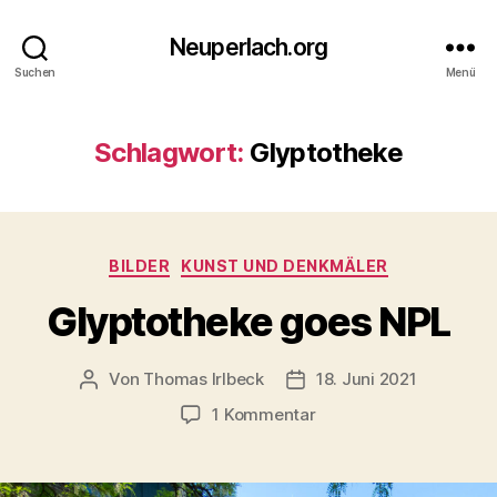
Neuperlach.org
Suchen
Menü
Schlagwort:
Glyptotheke
Kategorien
BILDER
KUNST UND DENKMÄLER
Glyptotheke goes NPL
Von
Thomas Irlbeck
18. Juni 2021
Beitragsautor
Veröffentlichungsdatum
zu
1 Kommentar
Glyptotheke
goes
NPL