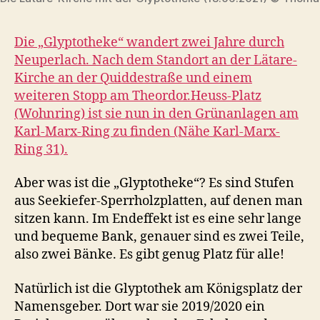
Die „Glyptotheke“ wandert zwei Jahre durch
Neuperlach. Nach dem Standort an der Lätare-
Kirche an der Quiddestraße und einem
weiteren Stopp am Theordor.Heuss-Platz
(Wohnring) ist sie nun in den Grünanlagen am
Karl-Marx-Ring zu finden (Nähe Karl-Marx-
Ring 31).
Aber was ist die „Glyptotheke“? Es sind Stufen
aus Seekiefer-Sperrholzplatten, auf denen man
sitzen kann. Im Endeffekt ist es eine sehr lange
und bequeme Bank, genauer sind es zwei Teile,
also zwei Bänke. Es gibt genug Platz für alle!
Natürlich ist die Glyptothek am Königsplatz der
Namensgeber. Dort war sie 2019/2020 ein