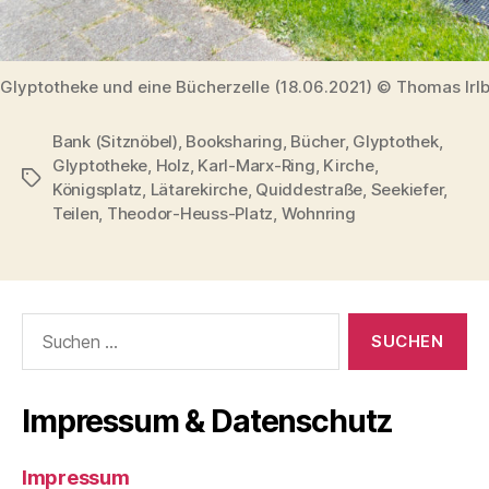
Glyptotheke und eine Bücherzelle (18.06.2021) © Thomas Irl
Bank (Sitznöbel)
,
Booksharing
,
Bücher
,
Glyptothek
,
Glyptotheke
,
Holz
,
Karl-Marx-Ring
,
Kirche
,
Schlagwörter
Königsplatz
,
Lätarekirche
,
Quiddestraße
,
Seekiefer
,
Teilen
,
Theodor-Heuss-Platz
,
Wohnring
Suchen
nach:
Impressum & Datenschutz
Impressum