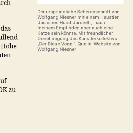
urch
Der ursprüngliche Scherenschnitt von
Wolfgang Niesner mit einem Haustier,
das einen Hund darstellt, nach
 das
meinem Empfinden aber auch eine
Katze sein könnte. Mit freundlicher
üllend
Genehmigung des Künstlerkollektivs
„Der Blaue Vogel“. Quelle:
Website von
r Höhe
Wolfgang Niesner
nten
Auf
DK zu