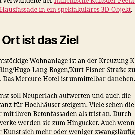
t verwandelte der
italienische Künstler Peeta
 Hausfassade in ein spektakuläres 3D-Objekt
.
Ort ist das Ziel
htstöckige Wohnanlage ist an der Kreuzung K
ing/Hugo-Lang-Bogen/Kurt-Eisner-Straße z
. Das Mercure-Hotel ist unmittelbar daneben
nst soll Neuperlach aufwerten und auch die
anz für Hochhäuser steigern. Viele sehen di
 mit ihren Betonfassaden als trist an. Durch
werke werden sie zum Hingucker. Auch wenn
r Kunst sich mehr oder weniger zwangsläufig