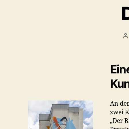
B
Ein
Kun
An de
zwei K
„Der B