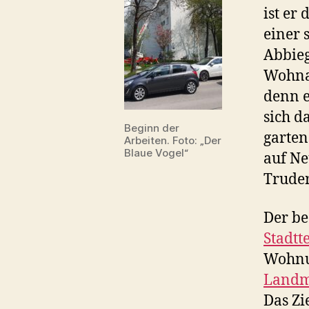
ist er
einer 
Abbie
Wohnan
denn e
sich d
Beginn der
garten
Arbeiten. Foto: „Der
Blaue Vogel“
auf Ne
Truder
Der be
Stadt
Wohnu
Landm
Das Zi