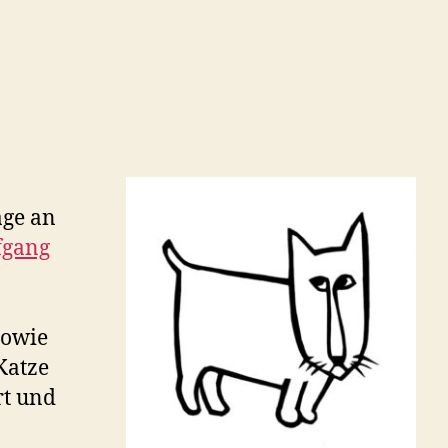
age an
fgang
sowie
Katze
rt und