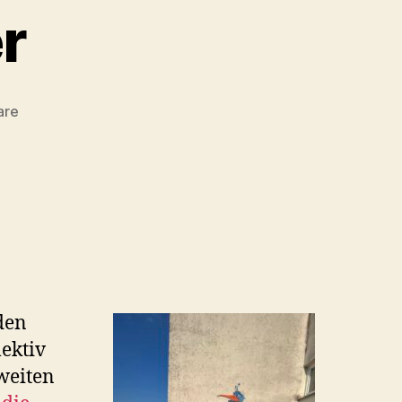
r
zu
are
Der
Flötenspieler
den
lektiv
zweiten