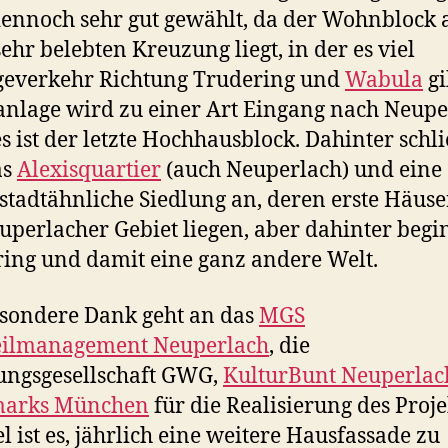
 dennoch sehr gut gewählt, da der Wohnblock 
sehr belebten Kreuzung liegt, in der es viel
geverkehr Richtung Trudering und
Wabula
gi
lage wird zu einer Art Eingang nach Neupe
s ist der letzte Hochhausblock. Dahinter schl
as
Alexisquartier
(auch Neuperlach) und eine
stadtähnliche Siedlung an, deren erste Häus
uperlacher Gebiet liegen, aber dahinter begi
ing und damit eine ganz andere Welt.
sondere Dank geht an das
MGS
teilmanagement Neuperlach
, die
ngsgesellschaft GWG,
KulturBunt Neuperlac
arks München
für die Realisierung des Proje
el ist es, jährlich eine weitere Hausfassade zu