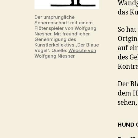
Wandg
das Ku
Der ursprüngliche
Scherenschnitt mit einem
Flötenspieler von Wolfgang
So hat
Niesner. Mit freundlicher
Origin
Genehmigung des
Künstlerkollektivs „Der Blaue
auf ei
Vogel“. Quelle:
Website von
Wolfgang Niesner
des Ge
Kontras
Der Bl
dem Hi
sehen,
HUND 