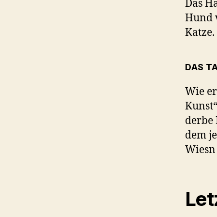
Das Ha
Hund v
Katze.
DAS T
Wie er
Kunst“
derbe 
dem je
Wiesn 
Let