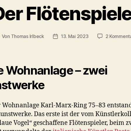
Der Flötenspiele
Von
Thomas Irlbeck
13. Mai 2023
2 Komment
eitragsautor
Veröffentlichungsdatum
e Wohnanlage – zwei
stwerke
r Wohnanlage Karl-Marx-Ring 75–83 entstan
unstwerke. Das erste ist der vom Künstlerkol
laue Vogel“ geschaffene Flötenspieler, beim 