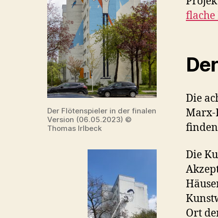
Projek
flache
Der 
Die ac
Der Flötenspieler in der finalen
Marx-R
Version (06.05.2023) ©
finden
Thomas Irlbeck
Die Ku
Akzept
Häuser
Kunst
Ort de