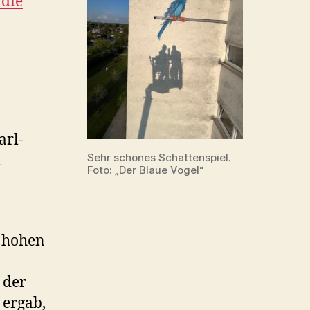
 die
arl-
Sehr schönes Schattenspiel.
u
Foto: „Der Blaue Vogel“
.
e hohen
 der
 ergab,