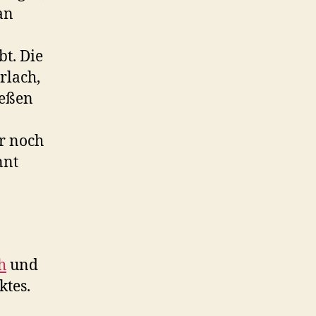
an
bt. Die
rlach,
ießen
er noch
nnt
h
und
ktes.