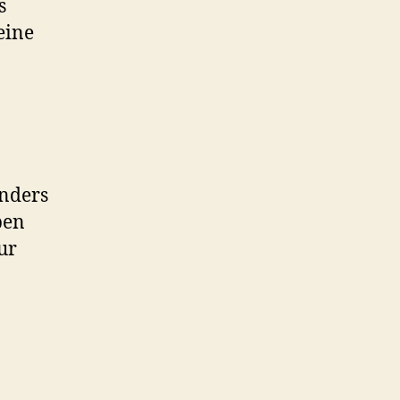
s
eine
Anders
ben
ur