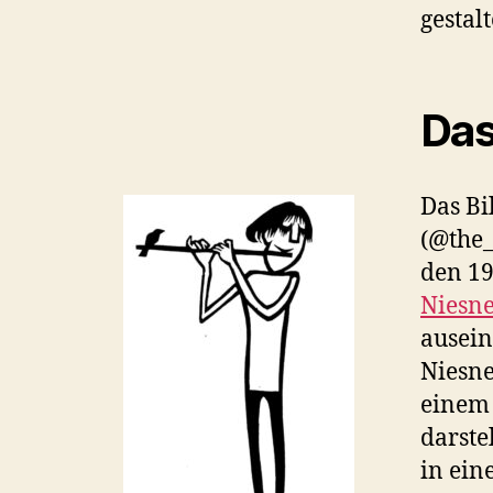
gestalt
Das
Das Bi
(@the_
den 19
Niesne
ausein
Niesne
einem 
darste
in ein