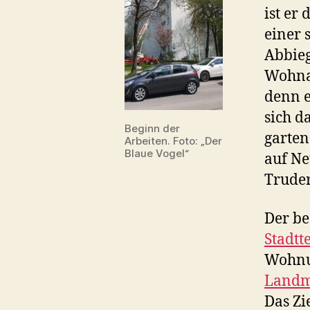
ist er
einer 
Abbie
Wohnan
denn e
sich d
Beginn der
garten
Arbeiten. Foto: „Der
Blaue Vogel“
auf Ne
Truder
Der be
Stadt
Wohnu
Landm
Das Zi