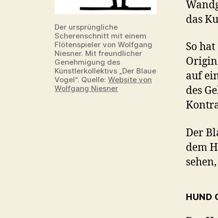
Wandg
das Ku
Der ursprüngliche
Scherenschnitt mit einem
Flötenspieler von Wolfgang
So hat
Niesner. Mit freundlicher
Origin
Genehmigung des
Künstlerkollektivs „Der Blaue
auf ei
Vogel“. Quelle:
Website von
Wolfgang Niesner
des Ge
Kontras
Der Bl
dem Hi
sehen,
HUND 