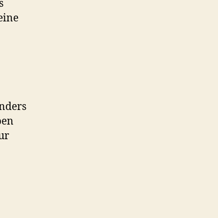
s
eine
Anders
ben
ur