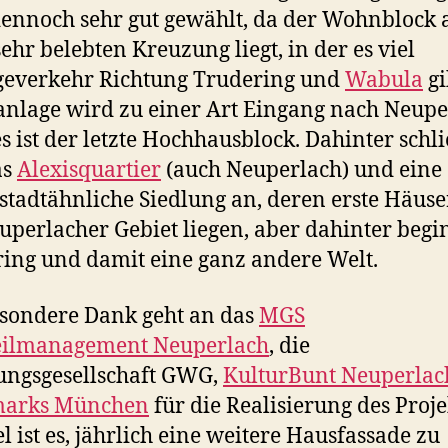
 dennoch sehr gut gewählt, da der Wohnblock 
sehr belebten Kreuzung liegt, in der es viel
geverkehr Richtung Trudering und
Wabula
gi
lage wird zu einer Art Eingang nach Neupe
s ist der letzte Hochhausblock. Dahinter schl
as
Alexisquartier
(auch Neuperlach) und eine
stadtähnliche Siedlung an, deren erste Häus
uperlacher Gebiet liegen, aber dahinter begi
ing und damit eine ganz andere Welt.
sondere Dank geht an das
MGS
teilmanagement Neuperlach
, die
ngsgesellschaft GWG,
KulturBunt Neuperlac
arks München
für die Realisierung des Proje
el ist es, jährlich eine weitere Hausfassade zu