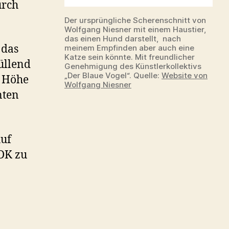
urch
Der ursprüngliche Scherenschnitt von
Wolfgang Niesner mit einem Haustier,
das einen Hund darstellt, nach
 das
meinem Empfinden aber auch eine
Katze sein könnte. Mit freundlicher
üllend
Genehmigung des Künstlerkollektivs
„Der Blaue Vogel“. Quelle:
Website von
r Höhe
Wolfgang Niesner
nten
Auf
DK zu