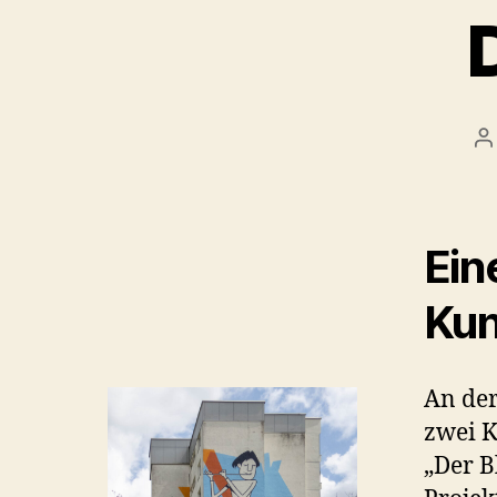
B
Ein
Kun
An de
zwei K
„Der B