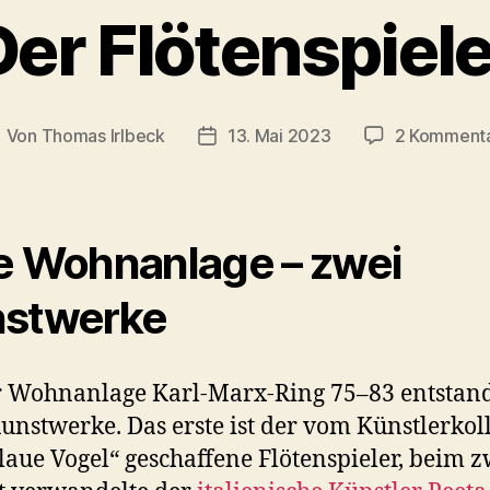
Der Flötenspiele
Von
Thomas Irlbeck
13. Mai 2023
2 Komment
eitragsautor
Veröffentlichungsdatum
e Wohnanlage – zwei
stwerke
r Wohnanlage Karl-Marx-Ring 75–83 entstan
unstwerke. Das erste ist der vom Künstlerkol
laue Vogel“ geschaffene Flötenspieler, beim 