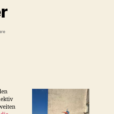
r
zu
are
Der
Flötenspieler
den
lektiv
zweiten