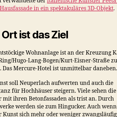
t verwandelte der
italienische Künstler Peeta
 Hausfassade in ein spektakuläres 3D-Objekt
.
Ort ist das Ziel
htstöckige Wohnanlage ist an der Kreuzung K
ing/Hugo-Lang-Bogen/Kurt-Eisner-Straße z
. Das Mercure-Hotel ist unmittelbar daneben
nst soll Neuperlach aufwerten und auch die
anz für Hochhäuser steigern. Viele sehen di
 mit ihren Betonfassaden als trist an. Durch
werke werden sie zum Hingucker. Auch wenn
r Kunst sich mehr oder weniger zwangsläufig