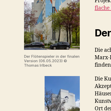
Projek
flache
Der 
Die ac
Der Flötenspieler in der finalen
Marx-R
Version (06.05.2023) ©
finden
Thomas Irlbeck
Die Ku
Akzept
Häuser
Kunst
Ort de