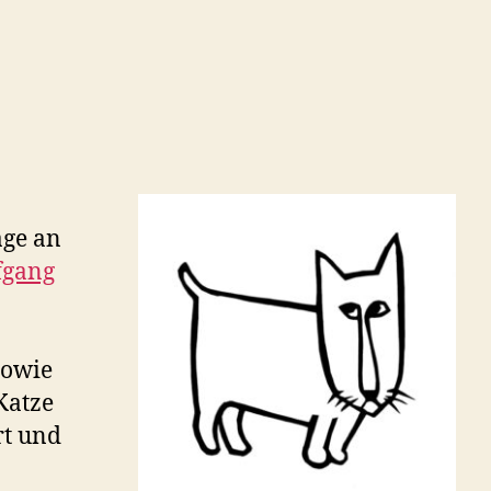
age an
fgang
sowie
Katze
rt und