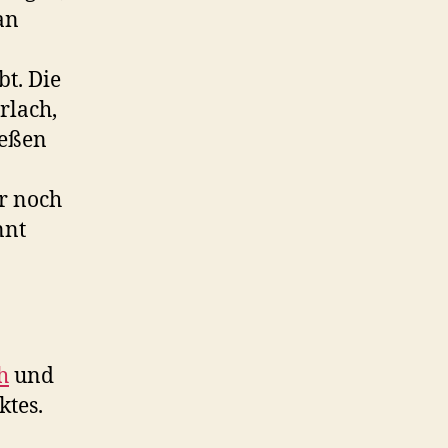
an
bt. Die
rlach,
ießen
er noch
nnt
h
und
ktes.