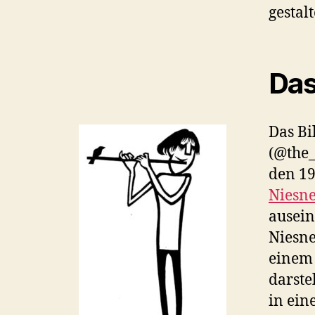
gestalt
Das
Das Bi
(@the_
den 19
Niesne
ausein
Niesne
einem 
darste
in ein