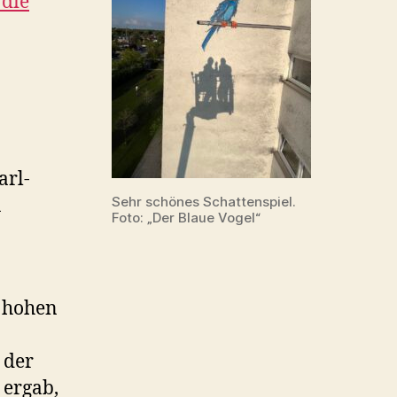
 die
arl-
Sehr schönes Schattenspiel.
u
Foto: „Der Blaue Vogel“
.
e hohen
 der
 ergab,