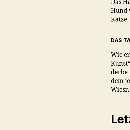
Das Ha
Hund v
Katze.
DAS T
Wie er
Kunst“
derbe 
dem je
Wiesn 
Let