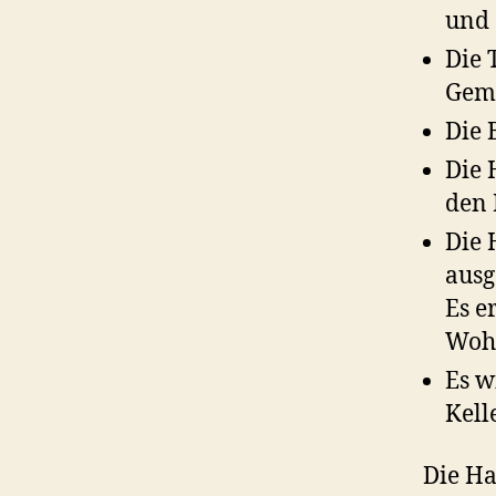
und 
Die 
Geme
Die 
Die 
den 
Die 
ausg
Es e
Wohn
Es w
Kell
Die Ha