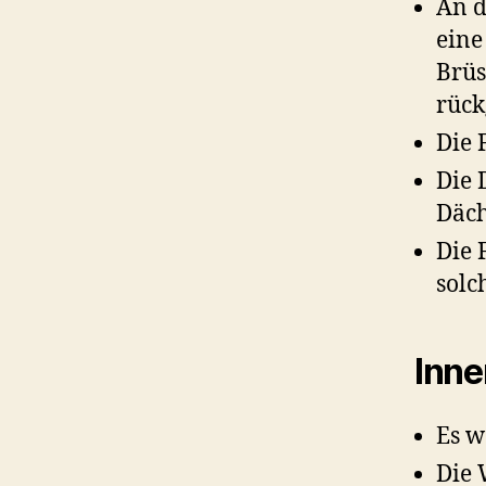
An d
eine
Brüs
rück
Die 
Die 
Däch
Die 
solc
Inne
Es 
Die 