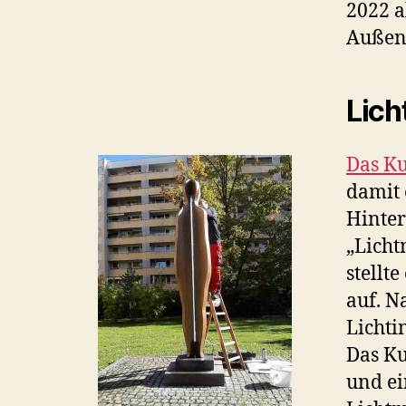
2022 a
Außena
Lic
Das K
damit 
Hinter
„Licht
stellt
auf. N
Lichti
Das Ku
und ei