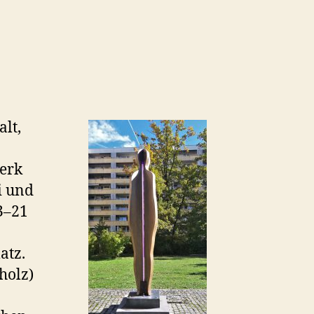
lt,
erk
i und
3–21
atz.
holz)