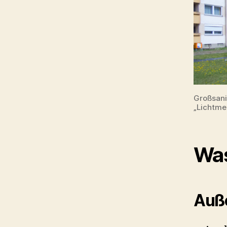
Großsani
„Lichtme
Was
Auß