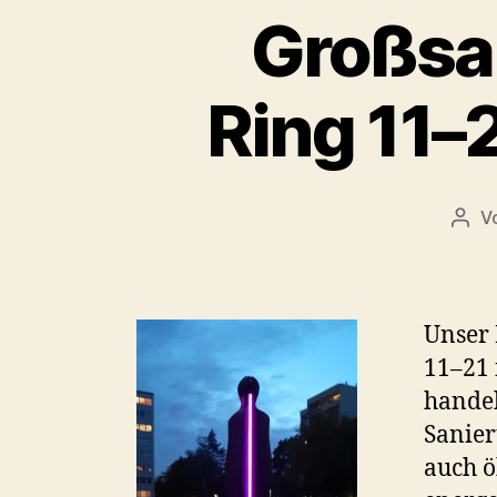
Großsa
Ring 11–
V
Beit
Unser 
11–21 
handel
Sanier
auch ö