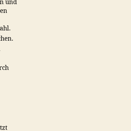
en und
den
ahl.
chen.
n
rch
tzt