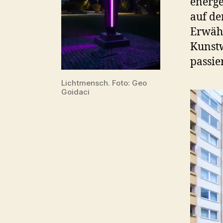
energe
auf de
Erwähn
Kunstw
passie
Lichtmensch. Foto: Geo
Goidaci