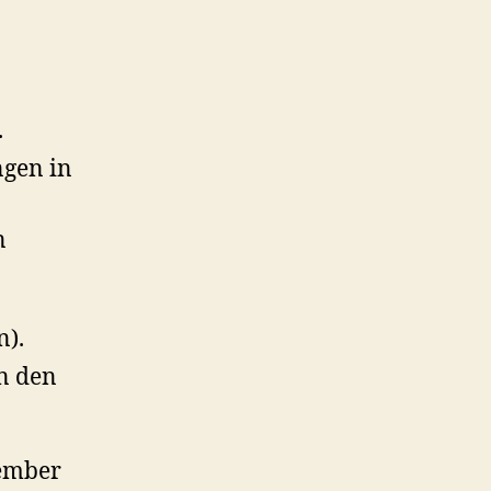
.
ngen in
n
).
n den
zember